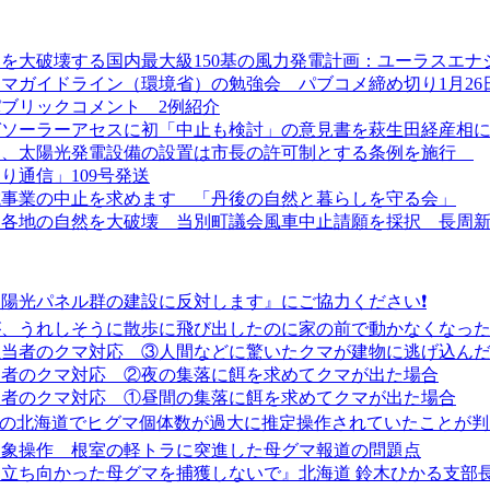
を大破壊する国内最大級150基の風力発電計画：ユーラスエナ
マガイドライン（環境省）の勉強会 パブコメ締め切り1月26
ブリックコメント 2例紹介
ガソーラーアセスに初「中止も検討」の意見書を萩生田経産相
より、太陽光発電設備の設置は市長の許可制とする条例を施行
り通信」109号発送
電事業の中止を求めます 「丹後の自然と暮らしを守る会」
、各地の自然を大破壊 当別町議会風車中止請願を採択 長周
陽光パネル群の建設に反対します』にご協力ください❗
が、うれしそうに散歩に飛び出したのに家の前で動かなくなっ
担当者のクマ対応 ③人間などに驚いたクマが建物に逃げ込ん
当者のクマ対応 ②夜の集落に餌を求めてクマが出た場合
当者のクマ対応 ①昼間の集落に餌を求めてクマが出た場合
主導の北海道でヒグマ個体数が過大に推定操作されていたことが判
印象操作 根室の軽トラに突進した母グマ報道の問題点
立ち向かった母グマを捕獲しないで』北海道 鈴木ひかる支部長