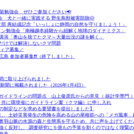
対策勉強会 ぜひご参加ください📢
強会 犬と一緒に実践する 野生鳥獣被害防除🐶
支部 再結成記念「いっしょに静岡の自然を守りましょう！」
ライン勉強会「南極越冬経験から紐解く地球のダイナミクス」
念講演「奥山を捨てたクマ～大量出没の謎を解く」
だけでは解決しないクマ問題
ティア募集／
n広島 参加者募集❗❗（終了しました）
新聞に取り上げられました
聞に掲載されました（2026年1月4日）
ガイドラインの問題点 山上俊彦氏からの意見（ 統計学専門 
長と共に環境省にガイドライン案（クマ編）に申し入れ
の制定などを求める要望書を提出しました】
し、土砂災害発生の危険を高める山の尾根筋への「メガ風車」
奥羽山脈の水源の森と生態系を守るため、共に声を上げてくだ
強く反対し、 調査研究に５億もの予算を割くのではなく喫緊
発表