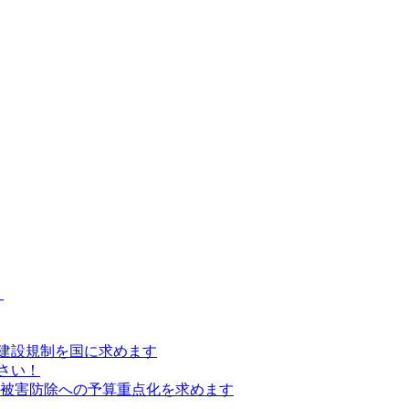
）
建設規制を国に求めます
さい！
の被害防除への予算重点化を求めます