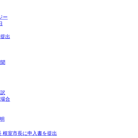
ジー
日
に提出
新聞
た訳
だ場合
明
 根室市長に申入書を提出