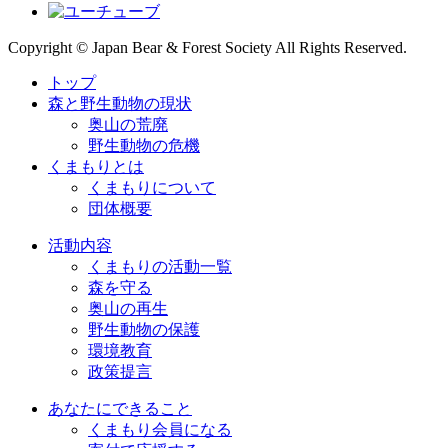
Copyright © Japan Bear & Forest Society All Rights Reserved.
トップ
森と野生動物の現状
奥山の荒廃
野生動物の危機
くまもりとは
くまもりについて
団体概要
活動内容
くまもりの活動一覧
森を守る
奥山の再生
野生動物の保護
環境教育
政策提言
あなたにできること
くまもり会員になる