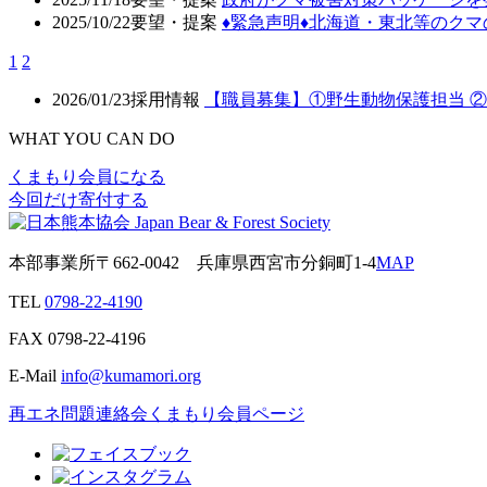
2025/10/22
要望・提案
♦️緊急声明♦️北海道・東北等の
1
2
2026/01/23
採用情報
【職員募集】①野生動物保護担当 
WHAT YOU CAN DO
くまもり会員になる
今回だけ寄付する
本部事業所
〒662-0042
兵庫県西宮市分銅町1-4
MAP
TEL
0798-22-4190
FAX
0798-22-4196
E-Mail
info@kumamori.org
再エネ問題連絡会
くまもり会員ページ