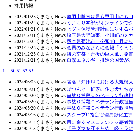
採用情報
2022/01/23
くまもりNews
奥羽山脈青森県八甲田山にも山
2022/01/22
くまもりNews
くまもり本部がオンラインでク
2022/01/21
くまもりNews
ヒグマ保護管理計画に対するパ
2021/12/31
くまもりNews
埼玉県大野知事、小川町のメ
2021/12/25
くまもりNews
熊本県菊池市 令和4年1月
2021/12/25
くまもりNews
会員のみなさんに会報「くまも
2021/12/25
くまもりNews
海の京都・丹後の巨大風力発
2021/12/21
くまもりNews
自然エネルギー推進の国策が
1
...
50
51
52
53
2024/06/03
くまもりNews
署名『知床岬における大規模太
2024/05/21
くまもりNews
ぽつんと一軒家に住む犬たち
2024/05/20
くまもりNews
事故０捕殺０のベテラン行政
2024/05/20
くまもりNews
事故０捕殺０ベテラン行政担
2024/05/20
くまもりNews
事故０捕殺０ベテラン行政担
2024/05/16
くまもりNews
スクープ❗❗ 指定管理鳥獣化
2024/05/14
くまもりNews
目に余るマスコミのクマ悪者
2024/05/13
くまもりNews
『子グマを守るため、軽トラに