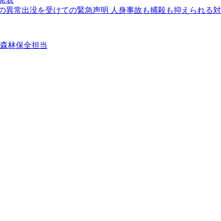
クマの異常出没を受けての緊急声明 人身事故も捕殺も抑えられる
②森林保全担当