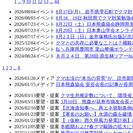
1
...
9
10
11
12
13
...
44
2026/08/04
イベント
8月17日(月) 岩手県雫石町でクマ
2026/08/03
イベント
8月18、19日 秋田県でクマ対策勉
2026/07/23
イベント
8月22日（土）日本熊森協会静岡県
2026/07/23
イベント
8月29日（土）日本奥山学会オン
2026/07/17
イベント
8月2３日（日）金井塚務氏出版記
2025/12/04
イベント
クマとの共存に必要なことは？捕殺
2025/10/25
イベント
🙋＼兵庫県豊岡市 里山整備ボラン
2024/08/24
イベント
８月２４日 第28回 原生林ツアーI
1
2
3
...
8
2026/01/26
メディア
クマ出没の“本当の背景”が、読売
2026/01/15
メディア
日本熊森協会 室谷会長の記事が長周新
2026/03/13
要望・提案
クマ生息推定数について、環境省
2026/03/11
要望・提案
3月10日 熊森が花巻市猟友会
2026/02/16
要望・提案
【北海道知事へ、再エネ規制条例
2026/01/23
要望・提案
【署名のお願い】水源の森を破壊
2026/01/22
要望・提案
【（仮称）西久慈風力発電計画】
2025/12/05
要望・提案
冬眠期および春グマ駆除の拡大に
2025/11/18
要望・提案
政府がクマ被害対策パッケージを