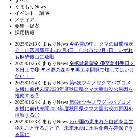
すべて
くまもりNews
イベント・講演
メディア
要望・提案
採用情報
2025/02/13
くまもりNews
今冬雪の中、クマの目撃相次
ぐ 山形県新庄市は2月3日、仙台市は2月7日、いずれ
も麻酔後山に放獣
2025/01/25
くまもりNews
💎拡散希望💎 🔴至急🔴明日２
６日まで🔴 🌳水源の森を🌳再エネ開発で壊してはいけ
ない！！
2025/01/24
くまもりNews
第6次ツキノワグマパブコメ
を機に前代未聞2023年度秋田県クマ大量出没の原因を
推察する②
2025/01/24
くまもりNews
第6次ツキノワグマパブコメ
を機に前代未聞2023年度秋田県クマ大量出没の原因を
推察する①
2025/01/23
くまもりNews
わが国の恵まれた自然を全生
物丸ごと守ることで、未来永劫に水や食料を確保でき
る国に