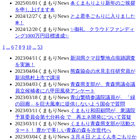
2025/01/01
くまもりNews
🎍くまもりより新年のご挨拶
を申し上げます🎍
2024/12/27
くまもりNews
とよ君冬ごもりに入りました
❄！
2024/12/20
くまもりNews
✨御礼 クラウドファンディ
ング1000万円目標達成✨
1
...
6
7
8
9
10
...
53
2023/04/11
くまもりNews
新潟県クマ目撃地点痕跡調査
を実施！
2023/04/04
くまもりNews
熊森協会の水見主任研究員が
新潟県村上市で講演
2023/04/03
くまもりNews
青森県支部が、青森県議会議
員立候補者に八甲田風発アンケート
2023/03/18
くまもりNews
青山繁晴参議院議員が、「緑
の回廊」を巨大風車に提供しないよう国会で質問
2023/03/11
くまもりNews
くまもり和田顧問が 衆議院
予算委員会第七分科会 で 再エネ開発について質疑
2023/03/11
くまもりNews
くまもり青森県支部が活動ス
タート！ 豊かで美しい青森の森を次世代へ
2023/03/04
くまもりNews
３月４日 とよくん冬ごもりか