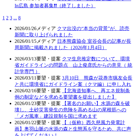
In広島 参加者募集❗❗（終了しました）
1
2
3
...
8
2026/01/26
メディア
クマ出没の“本当の背景”が、読売
新聞に取り上げられました
2026/01/15
メディア
日本熊森協会 室谷会長の記事が長
周新聞に掲載されました（2026年1月4日）
2026/03/13
要望・提案
クマ生息推定数について、環境
省ガイドラインの問題点 山上俊彦氏からの意見（ 統
計学専門 ）
2026/03/11
要望・提案
3月10日 熊森が花巻市猟友会長
と共に環境省にガイドライン案（クマ編）に申し入れ
2026/02/16
要望・提案
【北海道知事へ、再エネ規制条
例の制定などを求める要望書を提出しました】
2026/01/23
要望・提案
【署名のお願い】水源の森を破
壊し、土砂災害発生の危険を高める山の尾根筋への
「メガ風車」建設規制を国に求めます
2026/01/22
要望・提案
【（仮称）西久慈風力発電計
画】奥羽山脈の水源の森と生態系を守るため、共に声
を上げてください！