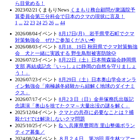
ら目覚める！
2023/02/21
くまもりNews
くまもり務台顧問が衆議院予
算委員会第三分科会で日本のクマの現状に言及！
1
...
22
23
24
25
26
...
44
2026/08/04
イベント
8月17日(月) 岩手県雫石町でクマ
対策勉強会 ぜひご参加ください📢
2026/08/03
イベント
8月18、19日 秋田県でクマ対策勉強
会 犬と一緒に実践する 野生鳥獣被害防除🐶
2026/07/23
イベント
8月22日（土）日本熊森協会静岡県
支部 再結成記念「いっしょに静岡の自然を守りましょ
う！」
2026/07/23
イベント
8月29日（土）日本奥山学会オンラ
イン勉強会「南極越冬経験から紐解く地球のダイナミ
クス」
2026/07/17
イベント
8月2３日（日）金井塚務氏出版記
念講演「奥山を捨てたクマ～大量出没の謎を解く」
2025/12/04
イベント
クマとの共存に必要なことは？捕
殺だけでは解決しないクマ問題
2025/10/25
イベント
🙋＼兵庫県豊岡市 里山整備ボラン
ティア募集／
2024/08/24
イベント
８月２４日 第28回 原生林ツアー