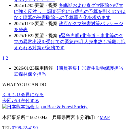
2025/12/05
要望・提案
冬眠期および春グマ駆除の拡大
に強く反対し、 調査研究に５億もの予算を割くのでは
なく喫緊の被害防除への予算重点化を求めます
2025/11/18
要望・提案
政府がクマ被害対策パッケージ
を発表
2025/10/22
要望・提案
♦️緊急声明♦️北海道・東北等のク
マの異常出没を受けての緊急声明 人身事故も捕殺も抑
えられる対策が急務です
1
2
2026/01/23
採用情報
【職員募集】①野生動物保護担当
②森林保全担当
WHAT YOU CAN DO
くまもり会員になる
今回だけ寄付する
本部事業所
〒662-0042
兵庫県西宮市分銅町1-4
MAP
TEL
0798-22-4190