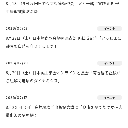
8月18、19日 秋田県でクマ対策勉強会 犬と一緒に実践する 野
生鳥獣被害防除🐶
2026/07/23
イベント
8月22日（土）日本熊森協会静岡県支部 再結成記念「いっしょに
静岡の自然を守りましょう！」
2026/07/23
イベント
8月29日（土）日本奥山学会オンライン勉強会「南極越冬経験か
ら紐解く地球のダイナミクス」
2026/07/17
イベント
8月2３日（日）金井塚務氏出版記念講演「奥山を捨てたクマ～大
量出没の謎を解く」