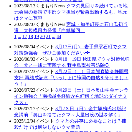
2023/08/13
くまもりNews
クマの見回りを続けている地
元会員の要請で本部クマ担当が緊急出動するも、地元
はクマに寛容
2023/08/07
くまもりNews
宮城・加美町長に石山氏初当
選 大規模風力発電「白紙撤回」
1
...
17
18
19
20
21
...
44
2026/08/04
イベント
8月17日(月) 岩手県雫石町でクマ
対策勉強会 ぜひご参加ください📢
2026/08/03
イベント
8月18、19日 秋田県でクマ対策勉強
会 犬と一緒に実践する 野生鳥獣被害防除🐶
2026/07/23
イベント
8月22日（土）日本熊森協会静岡県
支部 再結成記念「いっしょに静岡の自然を守りましょ
う！」
2026/07/23
イベント
8月29日（土）日本奥山学会オンラ
イン勉強会「南極越冬経験から紐解く地球のダイナミ
クス」
2026/07/17
イベント
8月2３日（日）金井塚務氏出版記
念講演「奥山を捨てたクマ～大量出没の謎を解く」
2025/12/04
イベント
クマとの共存に必要なことは？捕
殺だけでは解決しないクマ問題