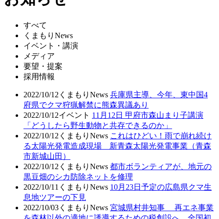
すべて
くまもりNews
イベント・講演
メディア
要望・提案
採用情報
2022/10/12
くまもりNews
兵庫県主導、今年、東中国4
府県でクマ狩猟解禁に熊森異議あり
2022/10/12
イベント
11月12日 甲府市森山まり子講演
「どうしたら野生動物と共存できるのか」
2022/10/12
くまもりNews
これはひどい！雨で崩れ続け
る太陽光発電造成現場 新青森太陽光発電事業（青森
市新城山田）
2022/10/12
くまもりNews
都市ボランティアが、地元の
黒豆畑のシカ防除ネットを修理
2022/10/11
くまもりNews
10月23日予定の広島県クマ生
息地ツアーの下見
2022/10/03
くまもりNews
宮城県村井知事 再エネ事業
を森林以外の適地に誘導するための税創設へ 全国初