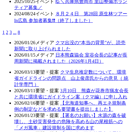
2025/10/25
イベント
🙋＼兵庫県豊岡市 里山整備ボラン
ティア募集／
2024/08/24
イベント
８月２４日 第28回 原生林ツアー
In広島 参加者募集❗❗（終了しました）
1
2
3
...
8
2026/01/26
メディア
クマ出没の“本当の背景”が、読売
新聞に取り上げられました
2026/01/15
メディア
日本熊森協会 室谷会長の記事が長
周新聞に掲載されました（2026年1月4日）
2026/03/13
要望・提案
クマ生息推定数について、環境
省ガイドラインの問題点 山上俊彦氏からの意見（ 統
計学専門 ）
2026/03/11
要望・提案
3月10日 熊森が花巻市猟友会長
と共に環境省にガイドライン案（クマ編）に申し入れ
2026/02/16
要望・提案
【北海道知事へ、再エネ規制条
例の制定などを求める要望書を提出しました】
2026/01/23
要望・提案
【署名のお願い】水源の森を破
壊し、土砂災害発生の危険を高める山の尾根筋への
「メガ風車」建設規制を国に求めます