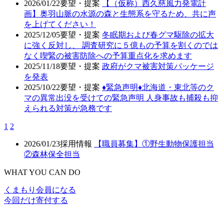
2026/01/22
要望・提案
【（仮称）西久慈風力発電計
画】奥羽山脈の水源の森と生態系を守るため、共に声
を上げてください！
2025/12/05
要望・提案
冬眠期および春グマ駆除の拡大
に強く反対し、 調査研究に５億もの予算を割くのでは
なく喫緊の被害防除への予算重点化を求めます
2025/11/18
要望・提案
政府がクマ被害対策パッケージ
を発表
2025/10/22
要望・提案
♦️緊急声明♦️北海道・東北等のク
マの異常出没を受けての緊急声明 人身事故も捕殺も抑
えられる対策が急務です
1
2
2026/01/23
採用情報
【職員募集】①野生動物保護担当
②森林保全担当
WHAT YOU CAN DO
くまもり会員になる
今回だけ寄付する