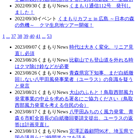
2022/09/30
くまもりNews
くまもり通信112号 発刊し
ました！
2022/09/30
イベント
くまもりカフェ in 広島 ～日本の森
の危機～ クマ生息地ツアー開催！
1
...
37
38
39
40
41
...
53
2023/09/07
くまもりNews
時代は大きく変化、リニア見
直し必須
2023/08/26
くまもりNews
比叡山でも登山道を外れる時
はクマ除け鈴などが必要
2023/08/26
くまもりNews
青森県宮下知事、まだ白紙撤
回しない八甲田風発事業者（ユーラス）の良識を疑う
と発言
2023/08/21
くまもりNews
大山のふもと！鳥取西部風力
発電事業の中止を求める署名にご協力ください（鳥取
西部風力発電を考える住民の会）
2023/08/17
くまもりNews
八甲田みちのく風力発電、青
森６市町全首長の白紙撤回要請文提出、ユーラスの返
答は計画見直し
2023/08/13
くまもりNews
宮澤正義顧問96才、埼玉県で
国会議員らに2時間半クマを語る