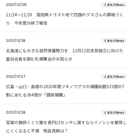
2021/12/05
くまもりNews
11/14～11/20 高知県トラスト地で四国のクマさんの餌場づく
り 今年度分終了報告
2021/11/28
くまもりNews
北海道にも大きな自然保護勢力を 12月12日支部設立に向けた
室谷会長を囲む札幌集会のお知らせ
2021/11/27
くまもりNews
広島・山口・島根の2020年度ツキノワグマの捕獲総数523頭の7
割にあたる364頭が「錯誤捕獲」
2021/11/26
くまもりNews
宮城の猟師くくり罠を真円12センチに戻すならイノシシを駆除し
にくくなると不満 熊森見解は？