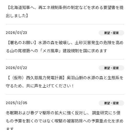
【北海道知事へ、再エネ規制条例の制定などを求める要望書を提
出しました】
2026/01/23
要望・提案
【署名のお願い】水源の森を破壊し、土砂災害発生の危険を高め
る山の尾根筋への「メガ風車」建設規制を国に求めます
2026/01/22
要望・提案
【（仮称）西久慈風力発電計画】奥羽山脈の水源の森と生態系を
守るため、共に声を上げてください！
2025/12/05
要望・提案
冬眠期および春グマ駆除の拡大に強く反対し、 調査研究に５億
もの予算を割くのではなく喫緊の被害防除への予算重点化を求め
ます