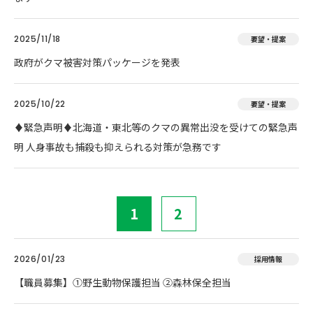
2025/11/18
要望・提案
政府がクマ被害対策パッケージを発表
2025/10/22
要望・提案
♦️緊急声明♦️北海道・東北等のクマの異常出没を受けての緊急声
明 人身事故も捕殺も抑えられる対策が急務です
1
2
2026/01/23
採用情報
【職員募集】①野生動物保護担当 ②森林保全担当