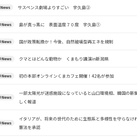
サスペンス劇場よりすごい 宇久島②
News
島が真っ黒に 表面温度７０度 宇久島①
News
国が政策転換か！今後、自然破壊型再エネを規制
News
クマとはどんな動物か くまもり講演in新潟県
News
初の本部オンラインくまカフェ開催！42名が参加
News
一部太陽光が迷惑施設になっていると山口環境相、韓国の新
News
しく報道
イタリアが、将来の世代のために生態系と多様性を守らなけ
News
憲法を承認