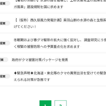
提案
ガ風車」建設規制を国に求めます
【（仮称）西久慈風力発電計画】奥羽山脈の水源の森と生態
提案
げてください！
冬眠期および春グマ駆除の拡大に強く反対し、 調査研究に５
提案
く喫緊の被害防除への予算重点化を求めます
政府がクマ被害対策パッケージを発表
提案
♦️緊急声明♦️北海道・東北等のクマの異常出没を受けての緊
提案
えられる対策が急務です