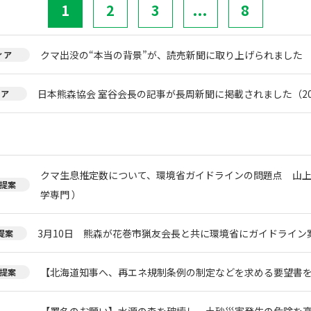
1
2
3
...
8
クマ出没の“本当の背景”が、読売新聞に取り上げられました
ィア
日本熊森協会 室谷会長の記事が長周新聞に掲載されました（20
ィア
クマ生息推定数について、環境省ガイドラインの問題点 山上
提案
学専門 ）
3月10日 熊森が花巻市猟友会長と共に環境省にガイドライン
提案
【北海道知事へ、再エネ規制条例の制定などを求める要望書
提案
【署名のお願い】水源の森を破壊し、土砂災害発生の危険を