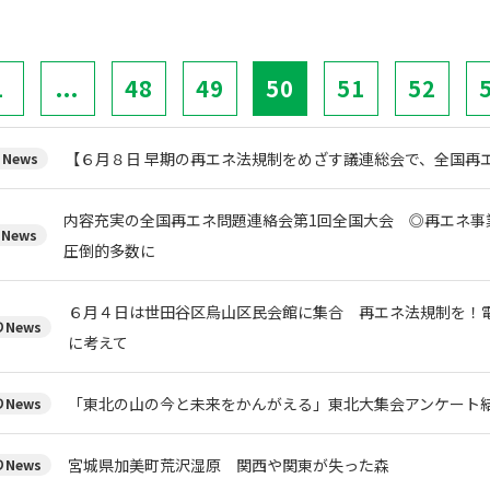
1
...
48
49
50
51
52
【６月８日 早期の再エネ法規制をめざす議連総会で、全国再
News
内容充実の全国再エネ問題連絡会第1回全国大会 ◎再エネ事
News
圧倒的多数に
６月４日は世田谷区烏山区民会館に集合 再エネ法規制を！
News
に考えて
「東北の山の今と未来をかんがえる」東北大集会アンケート
News
宮城県加美町荒沢湿原 関西や関東が失った森
News