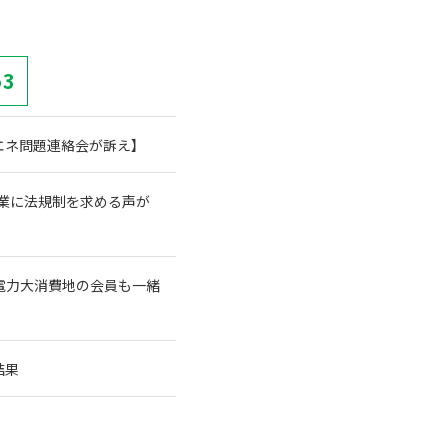
53
エネ問題連絡会が訴え】
業に法規制を求める声が
電力大消費地の会員も一緒
結果