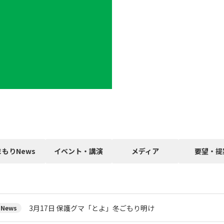
まもりNews
イベント・講演
メディア
要望・提
3月17日 保護グマ「とよ」冬ごもり明け
News