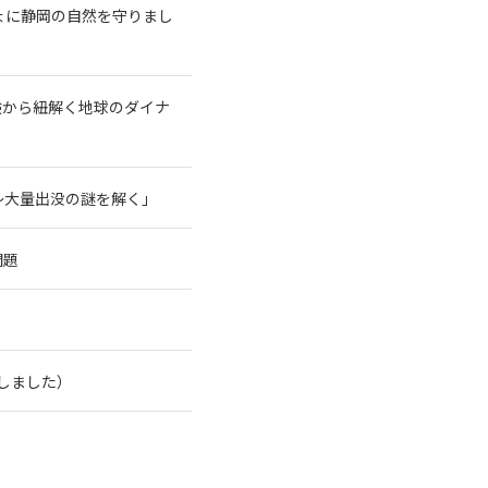
ょに静岡の自然を守りまし
験から紐解く地球のダイナ
～大量出没の謎を解く」
問題
了しました）