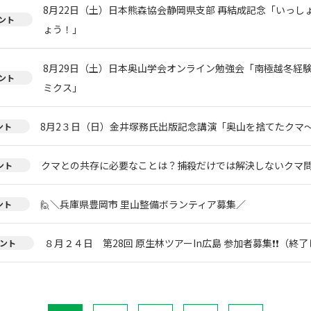
8月22日（土）日本熊森協会静岡県支部 再結成記念「いっし
ント
ょう！」
8月29日（土）日本奥山学会オンライン勉強会「南極越冬経
ント
ミクス」
8月2３日（日）金井塚務氏出版記念講演「奥山を捨てたクマ
ント
クマとの共存に必要なことは？捕殺だけでは解決しないクマ
ント
🙋＼兵庫県豊岡市 里山整備ボランティア募集／
ント
８月２４日 第28回 原生林ツアーIn広島 参加者募集❗❗（終
ント