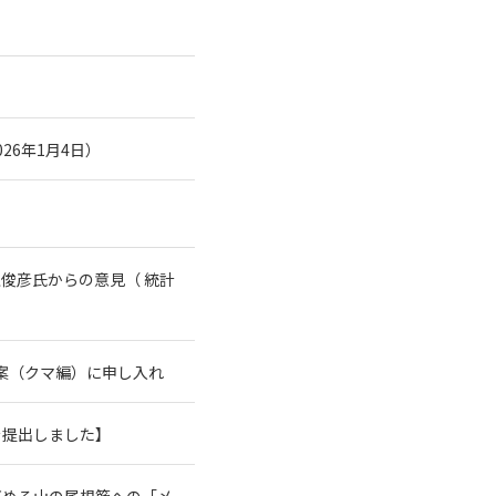
26年1月4日）
俊彦氏からの意見（ 統計
案（クマ編）に申し入れ
を提出しました】
高める山の尾根筋への「メ