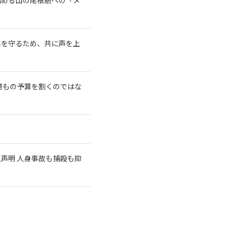
系を守るため、共に声を上
億もの予算を割くのではな
急声明 人身事故も捕殺も抑