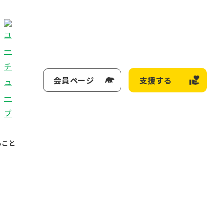
会員ページ
支援する
ること