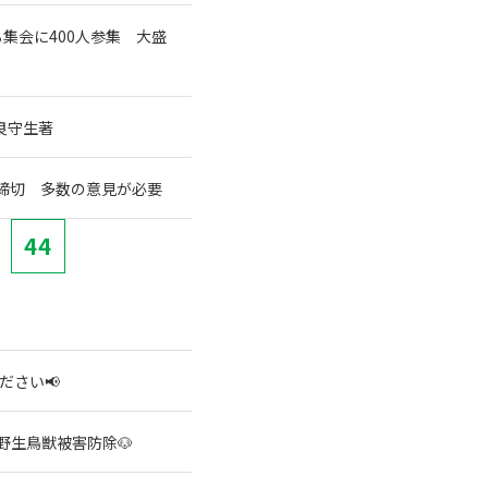
集会に400人参集 大盛
良守生著
締切 多数の意見が必要
44
ださい📢
野生鳥獣被害防除🐶