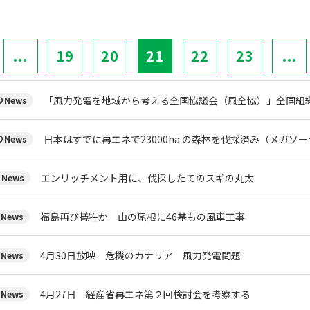
...
19
20
21
22
23
...
「風力発電を地域から考える全国協議会（風全協）」全国組
News
日本はすでに再エネで23000ha の森林を伐採済み（メガソ
News
エンリッチメント用に、伐採したてのスギの丸太
News
福島再び犠牲か 山の尾根に46基もの風車工事
News
4月30日放映 危機のカナリア 風力発電問題
News
4月27日 経産省再エネ第２回検討会を考察する
News