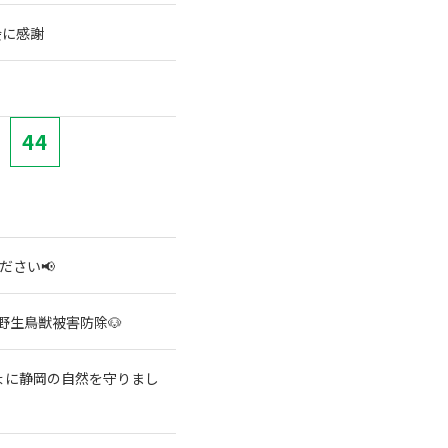
会に感謝
44
ださい📢
野生鳥獣被害防除🐶
ょに静岡の自然を守りまし