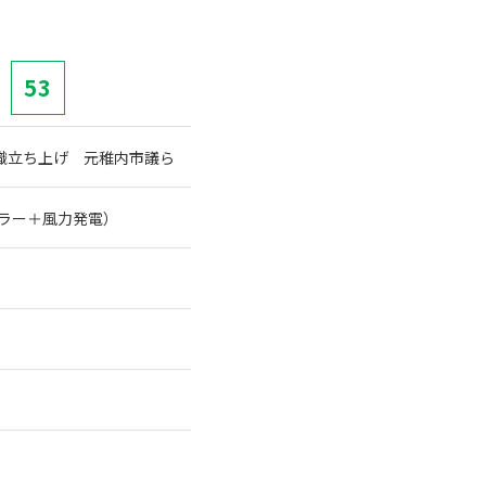
53
織立ち上げ 元稚内市議ら
ーラー＋風力発電）