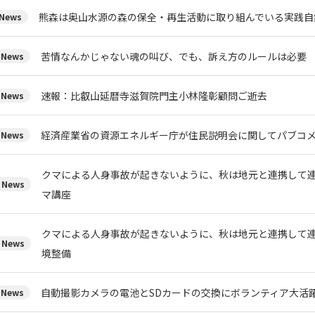
熊森は奥山水源の森の保全・再生活動に取り組んでいる実
News
苦情なんかじゃない魂の叫び、でも、訴え方のルールは必要
News
速報：比叡山延暦寺滋賀院門主小林隆彰顧問ご逝去
News
経済産業省の資源エネルギー庁が住民説明会に関してパブコメを
News
クマによる人身事故が起きないように、秋は地元と連携して
News
マ講座
クマによる人身事故が起きないように、秋は地元と連携して
News
境整備
自動撮影カメラの電池とSDカードの交換にボランティア大活
News