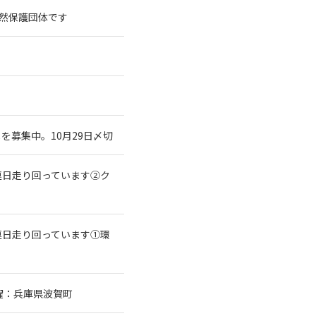
践自然保護団体です
募集中。10月29日〆切
連日走り回っています②ク
連日走り回っています①環
躍：兵庫県波賀町