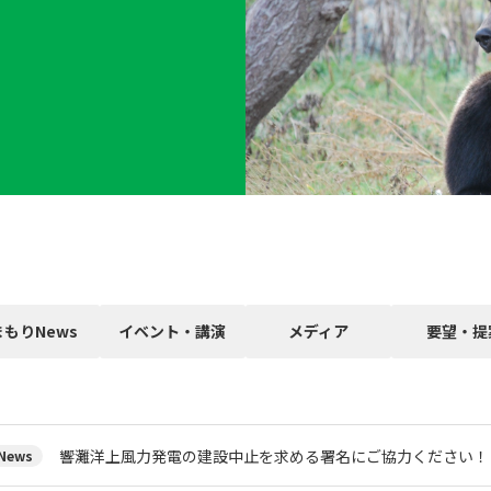
まもりNews
イベント・講演
メディア
要望・提
響灘洋上風力発電の建設中止を求める署名にご協力ください！
ews