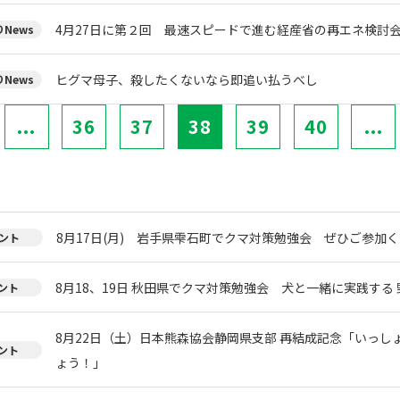
4月27日に第２回 最速スピードで進む経産省の再エネ検討
News
ヒグマ母子、殺したくないなら即追い払うべし
News
...
36
37
38
39
40
...
8月17日(月) 岩手県雫石町でクマ対策勉強会 ぜひご参加く
ント
8月18、19日 秋田県でクマ対策勉強会 犬と一緒に実践する 
ント
8月22日（土）日本熊森協会静岡県支部 再結成記念「いっし
ント
ょう！」