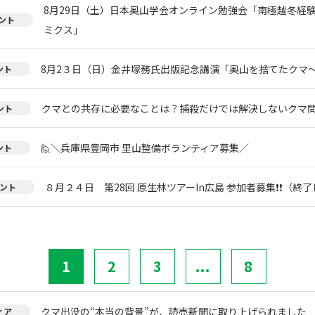
8月29日（土）日本奥山学会オンライン勉強会「南極越冬経
ント
ミクス」
8月2３日（日）金井塚務氏出版記念講演「奥山を捨てたクマ
ント
クマとの共存に必要なことは？捕殺だけでは解決しないクマ
ント
🙋＼兵庫県豊岡市 里山整備ボランティア募集／
ント
８月２４日 第28回 原生林ツアーIn広島 参加者募集❗❗（終
ント
1
2
3
...
8
クマ出没の“本当の背景”が、読売新聞に取り上げられました
ィア