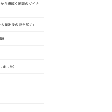
験から紐解く地球のダイナ
～大量出没の謎を解く」
問題
了しました）