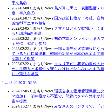
宇久島②
2022/03/08
くまもりNews
島が真っ黒に 表面温度７０
度 宇久島①
2022/03/07
くまもりNews
国が政策転換か！今後、自然
破壊型再エネを規制
2022/03/05
くまもりNews
クマとはどんな動物か くま
もり講演in新潟県
2022/02/22
くまもりNews
初の本部オンラインくまカフ
ェ開催！42名が参加
2022/02/22
くまもりNews
一部太陽光が迷惑施設になっ
ていると山口環境相、韓国の新聞が日本の再エネ問題
を詳しく報道
2022/02/22
くまもりNews
イタリアが、将来の世代のた
めに生態系と多様性を守らなければならないとする新
しい憲法を承認
1
...
48
49
50
51
52
53
2024/12/05
くまもりNews
環境省令で指定管理鳥獣にク
マ追加も、初年度から不適で、熊森はクマを外すか別
案を提案
2024/11/27
くまもりNews
みなさんのドングリで、「と