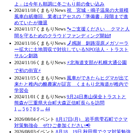
よ」は今年も順調に冬ごもり前の食い込み
2024/11/18
くまもりNews
祝 宮城・鳴子温泉の大規模
風車白紙撤回、業者はアセスの「準備書」段階まで進
めていたが撤退
2024/11/17
くまもりNews
🐾ご支援ください クマと人
間を守るためのクラウドファンディング開始❗
2024/11/16
くまもりNews
🗾感謝 釧路湿原メガソーラ
ー拡大に土地買収で対抗しているNPO法人・トラスト
サルン釧路
2024/11/16
くまもりNews
⚡北海道支部が札幌大通公園
で初の街宣⚡
2024/11/15
くまもりNews
風車ができたらヒグマが出て
来たと稚内の酪農家が証言 くまもり北海道が稚内で
学習会
2024/11/01
くまもりNews
9月24日奥山保全トラストと
熊森が三重県大台町大森正信町長らを訪問
1
...
5
6
7
8
9
...
44
2026/08/04
イベント
8月17日(月) 岩手県雫石町でクマ
対策勉強会 ぜひご参加ください📢
2026/08/03
イベント
8月18、19日 秋田県でクマ対策勉強