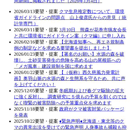
周新聞に掲載されました（2026年1月4日）
2026/03/13
要望・提案
クマ生息推定数について、環境
省ガイドラインの問題点 山上俊彦氏からの意見（ 統
計学専門 ）
2026/03/11
要望・提案
3月10日 熊森が花巻市猟友会長
と共に環境省にガイドライン案（クマ編）に申し入れ
2026/02/16
要望・提案
【北海道知事へ、再エネ規制条
例の制定などを求める要望書を提出しました】
2026/01/23
要望・提案
【署名のお願い】水源の森を破
壊し、土砂災害発生の危険を高める山の尾根筋への
「メガ風車」建設規制を国に求めます
2026/01/22
要望・提案
【（仮称）西久慈風力発電計
画】奥羽山脈の水源の森と生態系を守るため、共に声
を上げてください！
2025/12/05
要望・提案
冬眠期および春グマ駆除の拡大
に強く反対し、 調査研究に５億もの予算を割くのでは
なく喫緊の被害防除への予算重点化を求めます
2025/11/18
要望・提案
政府がクマ被害対策パッケージ
を発表
2025/10/22
要望・提案
♦️緊急声明♦️北海道・東北等のク
マの異常出没を受けての緊急声明 人身事故も捕殺も抑