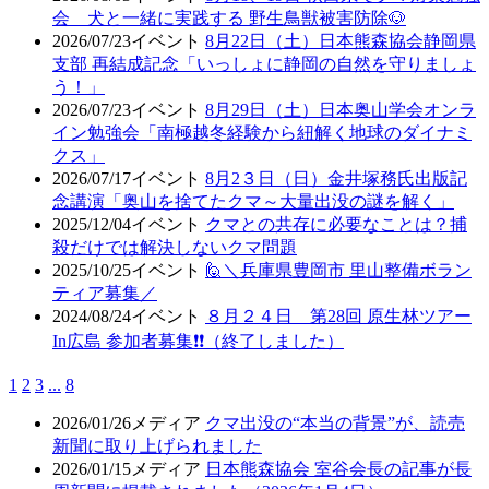
会 犬と一緒に実践する 野生鳥獣被害防除🐶
2026/07/23
イベント
8月22日（土）日本熊森協会静岡県
支部 再結成記念「いっしょに静岡の自然を守りましょ
う！」
2026/07/23
イベント
8月29日（土）日本奥山学会オンラ
イン勉強会「南極越冬経験から紐解く地球のダイナミ
クス」
2026/07/17
イベント
8月2３日（日）金井塚務氏出版記
念講演「奥山を捨てたクマ～大量出没の謎を解く」
2025/12/04
イベント
クマとの共存に必要なことは？捕
殺だけでは解決しないクマ問題
2025/10/25
イベント
🙋＼兵庫県豊岡市 里山整備ボラン
ティア募集／
2024/08/24
イベント
８月２４日 第28回 原生林ツアー
In広島 参加者募集❗❗（終了しました）
1
2
3
...
8
2026/01/26
メディア
クマ出没の“本当の背景”が、読売
新聞に取り上げられました
2026/01/15
メディア
日本熊森協会 室谷会長の記事が長