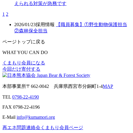
えられる対策が急務です
1
2
2026/01/23
採用情報
【職員募集】①野生動物保護担当
②森林保全担当
ページトップに戻る
WHAT YOU CAN DO
くまもり会員になる
今回だけ寄付する
本部事業所
〒662-0042
兵庫県西宮市分銅町1-4
MAP
TEL
0798-22-4190
FAX
0798-22-4196
E-Mail
info@kumamori.org
再エネ問題連絡会
くまもり会員ページ