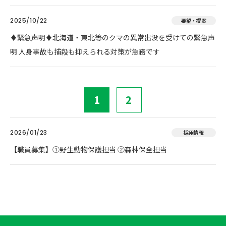
2025/10/22
要望・提案
♦️緊急声明♦️北海道・東北等のクマの異常出没を受けての緊急声
明 人身事故も捕殺も抑えられる対策が急務です
1
2
2026/01/23
採用情報
【職員募集】①野生動物保護担当 ②森林保全担当