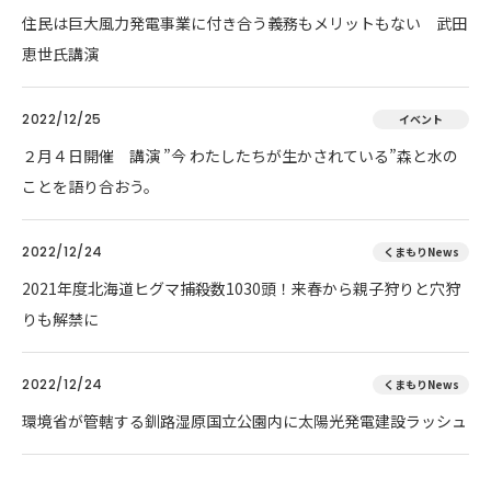
住民は巨大風力発電事業に付き合う義務もメリットもない 武田
恵世氏講演
2022/12/25
イベント
２月４日開催 講演 ”今 わたしたちが生かされている”森と水の
ことを語り合おう。
2022/12/24
くまもりNews
2021年度北海道ヒグマ捕殺数1030頭！来春から親子狩りと穴狩
りも解禁に
2022/12/24
くまもりNews
環境省が管轄する釧路湿原国立公園内に太陽光発電建設ラッシュ