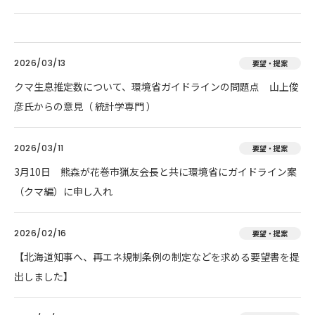
2026/03/13
要望・提案
クマ生息推定数について、環境省ガイドラインの問題点 山上俊
彦氏からの意見（ 統計学専門 ）
2026/03/11
要望・提案
3月10日 熊森が花巻市猟友会長と共に環境省にガイドライン案
（クマ編）に申し入れ
2026/02/16
要望・提案
【北海道知事へ、再エネ規制条例の制定などを求める要望書を提
出しました】