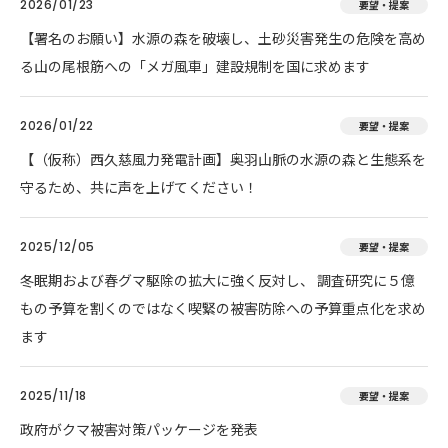
2026/01/23
要望・提案
【署名のお願い】水源の森を破壊し、土砂災害発生の危険を高め
る山の尾根筋への「メガ風車」建設規制を国に求めます
2026/01/22
要望・提案
【（仮称）西久慈風力発電計画】奥羽山脈の水源の森と生態系を
守るため、共に声を上げてください！
2025/12/05
要望・提案
冬眠期および春グマ駆除の拡大に強く反対し、 調査研究に５億
もの予算を割くのではなく喫緊の被害防除への予算重点化を求め
ます
2025/11/18
要望・提案
政府がクマ被害対策パッケージを発表