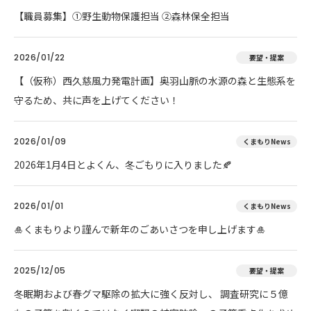
【職員募集】①野生動物保護担当 ②森林保全担当
2026/01/22
要望・提案
【（仮称）西久慈風力発電計画】奥羽山脈の水源の森と生態系を
守るため、共に声を上げてください！
2026/01/09
くまもりNews
2026年1月4日とよくん、冬ごもりに入りました🍂
2026/01/01
くまもりNews
🎍くまもりより謹んで新年のごあいさつを申し上げます🎍
2025/12/05
要望・提案
冬眠期および春グマ駆除の拡大に強く反対し、 調査研究に５億