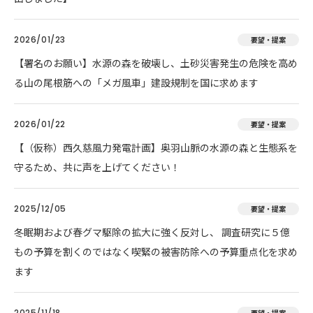
2026/01/23
要望・提案
【署名のお願い】水源の森を破壊し、土砂災害発生の危険を高め
る山の尾根筋への「メガ風車」建設規制を国に求めます
2026/01/22
要望・提案
【（仮称）西久慈風力発電計画】奥羽山脈の水源の森と生態系を
守るため、共に声を上げてください！
2025/12/05
要望・提案
冬眠期および春グマ駆除の拡大に強く反対し、 調査研究に５億
もの予算を割くのではなく喫緊の被害防除への予算重点化を求め
ます
2025/11/18
要望・提案