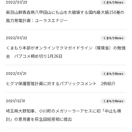
2022/01/23
くまもりNews
奥羽山脈青森県八甲田山にも山を大破壊する国内最大級150基の
風力発電計画：ユーラスエナジー
2022/01/22
くまもりNews
くまもり本部がオンラインでクマガイドライン（環境省）の勉強
会 パブコメ締め切り1月26日
2022/01/21
くまもりNews
ヒグマ保護管理計画に対するパブリックコメント 2例紹介
2021/12/31
くまもりNews
埼玉県大野知事、小川町のメガソーラーアセスに初「中止も検
討」の意見書を萩生田経産相に提出