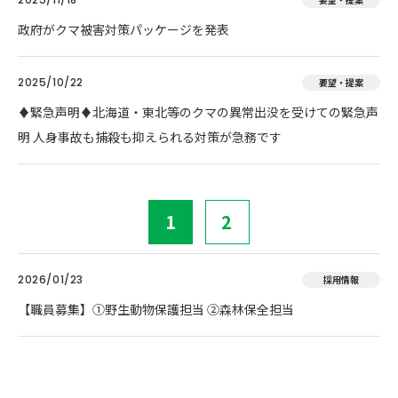
政府がクマ被害対策パッケージを発表
2025/10/22
要望・提案
♦️緊急声明♦️北海道・東北等のクマの異常出没を受けての緊急声
明 人身事故も捕殺も抑えられる対策が急務です
1
2
2026/01/23
採用情報
【職員募集】①野生動物保護担当 ②森林保全担当