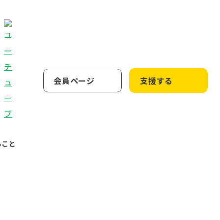
会員ページ
支援する
ること