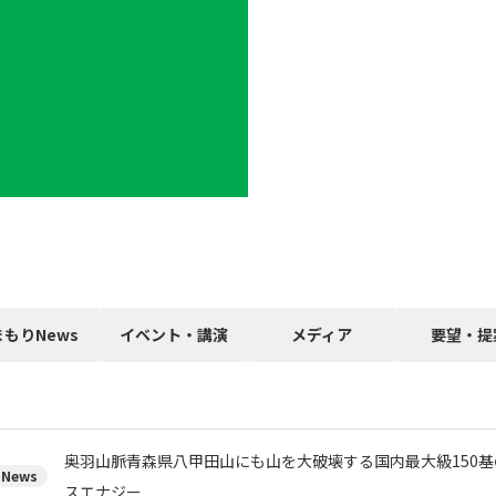
まもりNews
イベント・講演
メディア
要望・提
奥羽山脈青森県八甲田山にも山を大破壊する国内最大級150
News
スエナジー