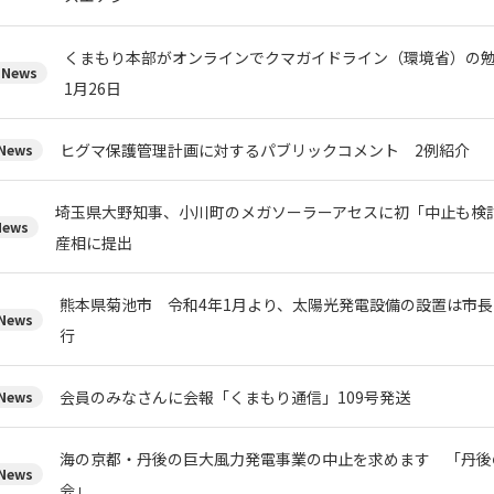
くまもり本部がオンラインでクマガイドライン（環境省）の
News
1月26日
ヒグマ保護管理計画に対するパブリックコメント 2例紹介
ews
埼玉県大野知事、小川町のメガソーラーアセスに初「中止も検
ews
産相に提出
熊本県菊池市 令和4年1月より、太陽光発電設備の設置は市
ews
行
会員のみなさんに会報「くまもり通信」109号発送
ews
海の京都・丹後の巨大風力発電事業の中止を求めます 「丹後
ews
会」