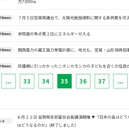
万7300ha
７月５日宮城県議会で、太陽光施設規制に関する条例案を可
News
参院選の争点第２位にエネルギーが入る
News
関西電力の蔵王風力発電計画に、地元も、宮城・山形両県知
News
防護網に引っかかったニホンカモシカの子どもを近くの住民
News
...
33
34
35
36
37
...
６月２２日 滋賀県支部室谷会長講演開催 🌳『日本の森はどう
ント
はどうなるのか』(終了しました）