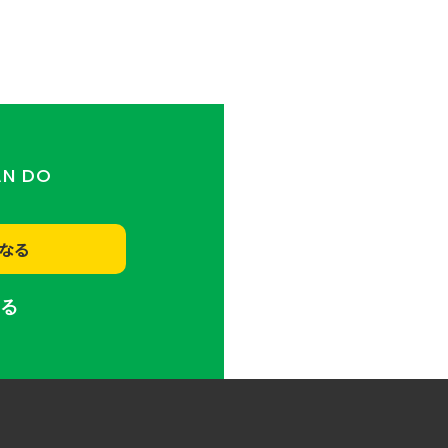
AN DO
なる
する