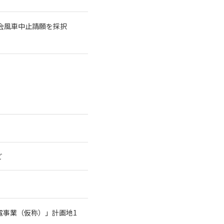
議会風車中止請願を採択
ど
電事業（仮称）」計画地1