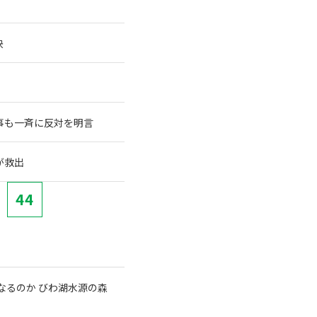
決
事も一斉に反対を明言
が救出
44
なるのか びわ湖水源の森