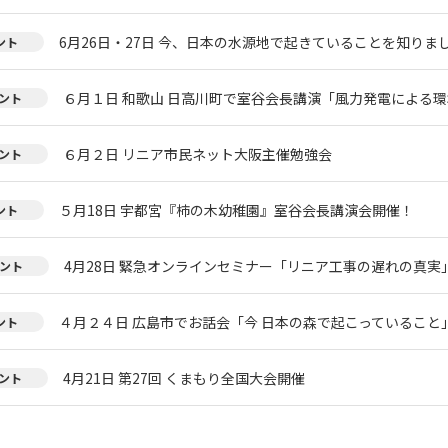
6月26日・27日 今、日本の水源地で起きていることを知りまし
ント
６月１日 和歌山 日高川町で室谷会長講演「風力発電による環
ント
６月２日 リニア市民ネット大阪主催勉強会
ント
５月18日 宇都宮『柿の木幼稚園』室谷会長講演会開催！
ント
4月28日 緊急オンラインセミナー「リニア工事の遅れの真実
ント
４月２４日 広島市でお話会「今 日本の森で起こっていること
ント
4月21日 第27回 くまもり全国大会開催
ント