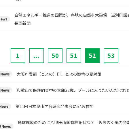
自然エネルギー推進の国策が、各地の自然を大破壊 当別町
ews
長周新聞
1
...
50
51
52
53
大阪府豊能（とよの）町、とよの獣舎の夏対策
News
和歌山で保護飼育中の太郎32歳、プールに入りたいんだけれ
News
第11回日本奥山学会研究発表会に57名参加
ews
地球環境のために八甲田山国有林を伐採？「みちのく風力発
News