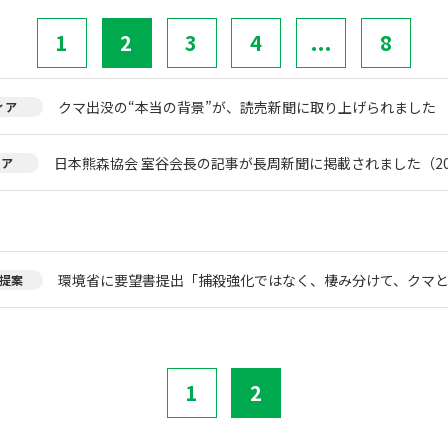
1
2
3
4
...
8
クマ出没の“本当の背景”が、読売新聞に取り上げられました
ィア
日本熊森協会 室谷会長の記事が長周新聞に掲載されました（20
ィア
環境省に要望書提出「捕殺強化ではなく、棲み分けて、クマ
提案
1
2
。