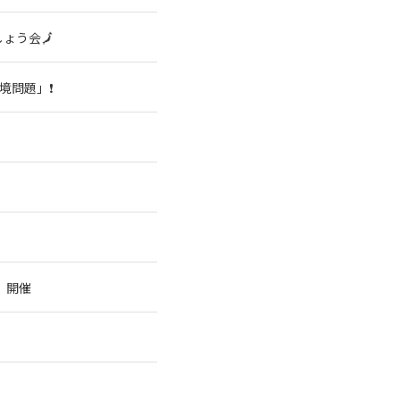
ょう会🗾
境問題」❗
」
」開催