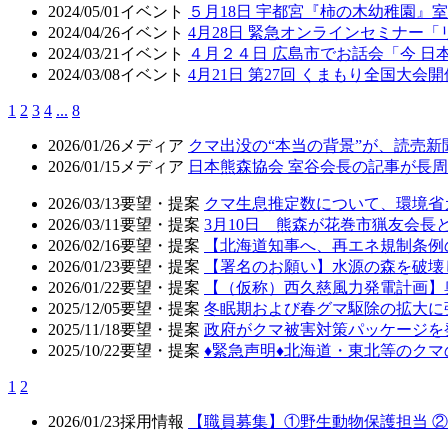
2024/05/01
イベント
５月18日 宇都宮『柿の木幼稚園』
2024/04/26
イベント
4月28日 緊急オンラインセミナー
2024/03/21
イベント
４月２４日 広島市でお話会「今 日
2024/03/08
イベント
4月21日 第27回 くまもり全国大会開
1
2
3
4
...
8
2026/01/26
メディア
クマ出没の“本当の背景”が、読売
2026/01/15
メディア
日本熊森協会 室谷会長の記事が長周新
2026/03/13
要望・提案
クマ生息推定数について、環境省
2026/03/11
要望・提案
3月10日 熊森が花巻市猟友会
2026/02/16
要望・提案
【北海道知事へ、再エネ規制条例
2026/01/23
要望・提案
【署名のお願い】水源の森を破壊
2026/01/22
要望・提案
【（仮称）西久慈風力発電計画】
2025/12/05
要望・提案
冬眠期および春グマ駆除の拡大に
2025/11/18
要望・提案
政府がクマ被害対策パッケージを
2025/10/22
要望・提案
♦️緊急声明♦️北海道・東北等の
1
2
2026/01/23
採用情報
【職員募集】①野生動物保護担当 