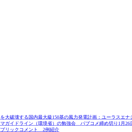
を大破壊する国内最大級150基の風力発電計画：ユーラスエナ
マガイドライン（環境省）の勉強会 パブコメ締め切り1月26
ブリックコメント 2例紹介