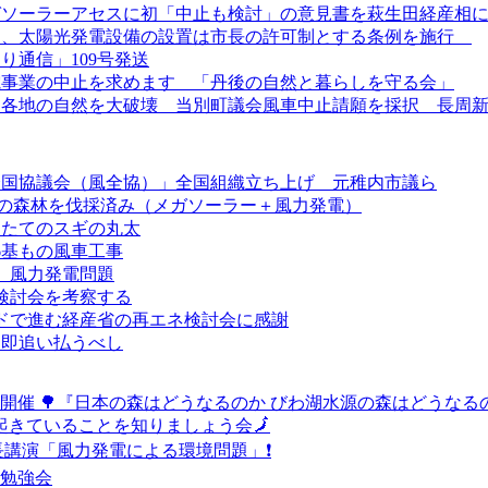
ガソーラーアセスに初「中止も検討」の意見書を萩生田経産相
より、太陽光発電設備の設置は市長の許可制とする条例を施行
り通信」109号発送
電事業の中止を求めます 「丹後の自然と暮らしを守る会」
、各地の自然を大破壊 当別町議会風車中止請願を採択 長周
全国協議会（風全協）」全国組織立ち上げ 元稚内市議ら
ha の森林を伐採済み（メガソーラー＋風力発電）
したてのスギの丸太
6基もの風車工事
ア 風力発電問題
回検討会を考察する
ードで進む経産省の再エネ検討会に感謝
ら即追い払うべし
開催 🌳『日本の森はどうなるのか びわ湖水源の森はどうなる
で起きていることを知りましょう会🗾
長講演「風力発電による環境問題」❗
催勉強会