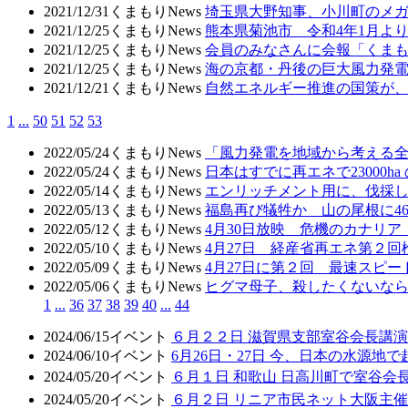
2021/12/31
くまもりNews
埼玉県大野知事、小川町のメ
2021/12/25
くまもりNews
熊本県菊池市 令和4年1月
2021/12/25
くまもりNews
会員のみなさんに会報「くまも
2021/12/25
くまもりNews
海の京都・丹後の巨大風力発
2021/12/21
くまもりNews
自然エネルギー推進の国策が
1
...
50
51
52
53
2022/05/24
くまもりNews
「風力発電を地域から考える
2022/05/24
くまもりNews
日本はすでに再エネで23000
2022/05/14
くまもりNews
エンリッチメント用に、伐採
2022/05/13
くまもりNews
福島再び犠牲か 山の尾根に4
2022/05/12
くまもりNews
4月30日放映 危機のカナリ
2022/05/10
くまもりNews
4月27日 経産省再エネ第２
2022/05/09
くまもりNews
4月27日に第２回 最速スピ
2022/05/06
くまもりNews
ヒグマ母子、殺したくないな
1
...
36
37
38
39
40
...
44
2024/06/15
イベント
６月２２日 滋賀県支部室谷会長講演
2024/06/10
イベント
6月26日・27日 今、日本の水源地
2024/05/20
イベント
６月１日 和歌山 日高川町で室谷会
2024/05/20
イベント
６月２日 リニア市民ネット大阪主