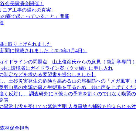
室谷会長講演会開催！
「リニア工事の遅れの真実」
本の森で起こっていること」開催
催
新聞に取り上げられました
聞に掲載されました（2026年1月4日）
ガイドラインの問題点 山上俊彦氏からの意見（ 統計学専門 
長と共に環境省にガイドライン案（クマ編）に申し入れ
の制定などを求める要望書を提出しました】
し、土砂災害発生の危険を高める山の尾根筋への「メガ風車」
奥羽山脈の水源の森と生態系を守るため、共に声を上げてくだ
強く反対し、 調査研究に５億もの予算を割くのではなく喫緊
発表
クマの異常出没を受けての緊急声明 人身事故も捕殺も抑えられる
②森林保全担当