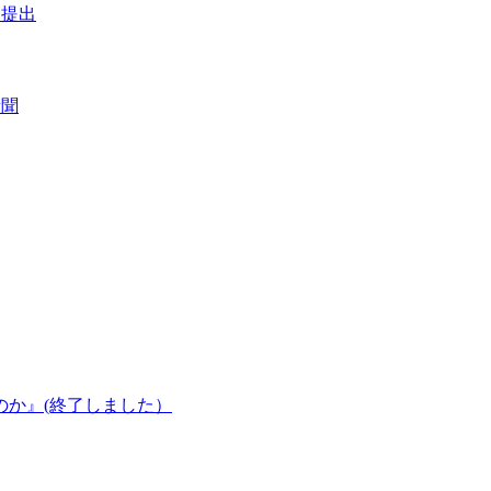
に提出
新聞
のか』(終了しました）