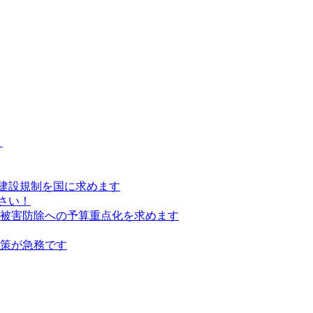
）
建設規制を国に求めます
さい！
の被害防除への予算重点化を求めます
対策が急務です