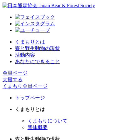
くまもりとは
森と野生動物の現状
活動内容
あなたにできること
会員ページ
支援する
くまもり会員ページ
トップページ
くまもりとは
くまもりについて
団体概要
森と野生動物の現状