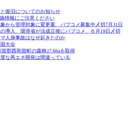
びと復旧についてのお知らせ
虚偽情報にご注意ください
象から管理対象に変更案 パブコメ募集中〆切7月31日
の導入、環境省が法成立後にパブコメ、６月19日〆切
クマ人身事故はなぜ起きたのか
全国大会
賀郡西和賀町の森林27.6haを取得
過度な再エネ開発は間違っている