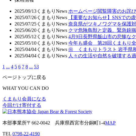
2025/09/13
くまもりNews
ホームページ閲覧障害のお詫
2025/07/26
くまもりNews
【重要なお知らせ】SNSでの
2025/07/25
くまもりNews
奈良県がツキノワグマを保護対
2025/06/20
くまもりNews
クマ危険鳥獣と定義、緊急銃猟
2025/05/12
くまもりNews
4月9日長野県飯山市の悲惨な
2025/05/10
くまもりNews
今年も盛会 第28回くまもり
2025/04/04
くまもりNews
㊗ くまもりトラスト 岩手県和
2025/04/04
くまもりNews
人々の生活や自然を破壊する
1
...
4
5
6
7
8
...
53
ページトップに戻る
WHAT YOU CAN DO
くまもり会員になる
今回だけ寄付する
本部事業所
〒662-0042
兵庫県西宮市分銅町1-4
MAP
TEL
0798-22-4190