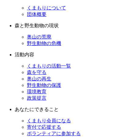
くまもりについて
団体概要
森と野生動物の現状
奥山の荒廃
野生動物の危機
活動内容
くまもりの活動一覧
森を守る
奥山の再生
野生動物の保護
環境教育
政策提言
あなたにできること
くまもり会員になる
寄付で応援する
ボランティアに参加する