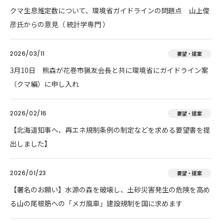
クマ生息推定数について、環境省ガイドラインの問題点 山上俊
彦氏からの意見（ 統計学専門 ）
2026/03/11
要望・提案
3月10日 熊森が花巻市猟友会長と共に環境省にガイドライン案
（クマ編）に申し入れ
2026/02/16
要望・提案
【北海道知事へ、再エネ規制条例の制定などを求める要望書を提
出しました】
2026/01/23
要望・提案
【署名のお願い】水源の森を破壊し、土砂災害発生の危険を高め
る山の尾根筋への「メガ風車」建設規制を国に求めます