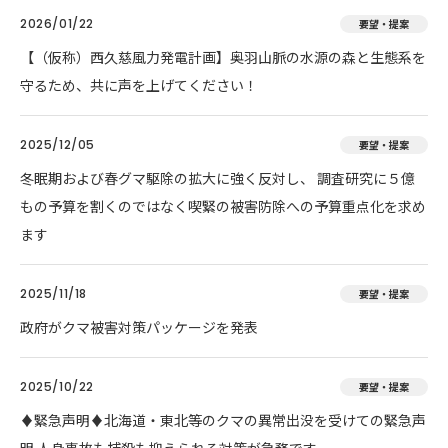
2026/01/22
要望・提案
【（仮称）西久慈風力発電計画】奥羽山脈の水源の森と生態系を
守るため、共に声を上げてください！
2025/12/05
要望・提案
冬眠期および春グマ駆除の拡大に強く反対し、 調査研究に５億
もの予算を割くのではなく喫緊の被害防除への予算重点化を求め
ます
2025/11/18
要望・提案
政府がクマ被害対策パッケージを発表
2025/10/22
要望・提案
♦️緊急声明♦️北海道・東北等のクマの異常出没を受けての緊急声
明 人身事故も捕殺も抑えられる対策が急務です