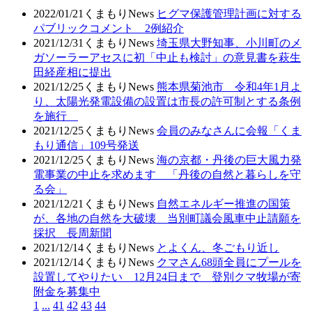
2022/01/21
くまもりNews
ヒグマ保護管理計画に対する
パブリックコメント 2例紹介
2021/12/31
くまもりNews
埼玉県大野知事、小川町のメ
ガソーラーアセスに初「中止も検討」の意見書を萩生
田経産相に提出
2021/12/25
くまもりNews
熊本県菊池市 令和4年1月よ
り、太陽光発電設備の設置は市長の許可制とする条例
を施行
2021/12/25
くまもりNews
会員のみなさんに会報「くま
もり通信」109号発送
2021/12/25
くまもりNews
海の京都・丹後の巨大風力発
電事業の中止を求めます 「丹後の自然と暮らしを守
る会」
2021/12/21
くまもりNews
自然エネルギー推進の国策
が、各地の自然を大破壊 当別町議会風車中止請願を
採択 長周新聞
2021/12/14
くまもりNews
とよくん、冬ごもり近し
2021/12/14
くまもりNews
クマさん68頭全員にプールを
設置してやりたい 12月24日まで 登別クマ牧場が寄
附金を募集中
1
...
41
42
43
44