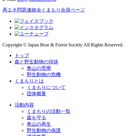
再エネ問題連絡会
くまもり会員ページ
Copyright © Japan Bear & Forest Society All Rights Reserved.
トップ
森と野生動物の現状
奥山の荒廃
野生動物の危機
くまもりとは
くまもりについて
団体概要
活動内容
くまもりの活動一覧
森を守る
奥山の再生
野生動物の保護