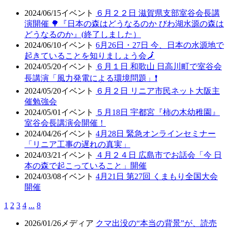
2024/06/15
イベント
６月２２日 滋賀県支部室谷会長講
演開催 🌳『日本の森はどうなるのか びわ湖水源の森は
どうなるのか』(終了しました）
2024/06/10
イベント
6月26日・27日 今、日本の水源地で
起きていることを知りましょう会🗾
2024/05/20
イベント
６月１日 和歌山 日高川町で室谷会
長講演「風力発電による環境問題」❗
2024/05/20
イベント
６月２日 リニア市民ネット大阪主
催勉強会
2024/05/01
イベント
５月18日 宇都宮『柿の木幼稚園』
室谷会長講演会開催！
2024/04/26
イベント
4月28日 緊急オンラインセミナー
「リニア工事の遅れの真実」
2024/03/21
イベント
４月２４日 広島市でお話会「今 日
本の森で起こっていること」開催
2024/03/08
イベント
4月21日 第27回 くまもり全国大会
開催
1
2
3
4
...
8
2026/01/26
メディア
クマ出没の“本当の背景”が、読売