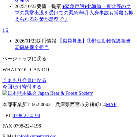
2025/10/22
要望・提案
♦️緊急声明♦️北海道・東北等のク
マの異常出没を受けての緊急声明 人身事故も捕殺も抑
えられる対策が急務です
1
2
2026/01/23
採用情報
【職員募集】①野生動物保護担当
②森林保全担当
ページトップに戻る
WHAT YOU CAN DO
くまもり会員になる
今回だけ寄付する
本部事業所
〒662-0042
兵庫県西宮市分銅町1-4
MAP
TEL
0798-22-4190
FAX
0798-22-4196
E-Mail
info@kumamori.org