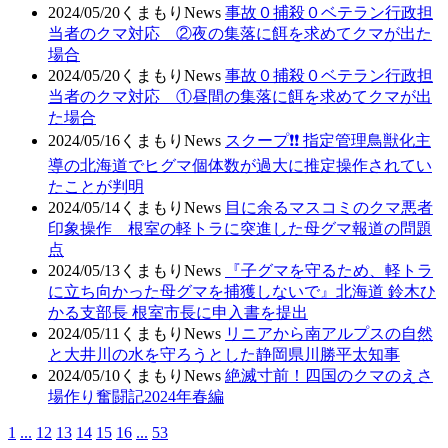
2024/05/20
くまもりNews
事故０捕殺０ベテラン行政担
当者のクマ対応 ②夜の集落に餌を求めてクマが出た
場合
2024/05/20
くまもりNews
事故０捕殺０ベテラン行政担
当者のクマ対応 ①昼間の集落に餌を求めてクマが出
た場合
2024/05/16
くまもりNews
スクープ❗❗ 指定管理鳥獣化主
導の北海道でヒグマ個体数が過大に推定操作されてい
たことが判明
2024/05/14
くまもりNews
目に余るマスコミのクマ悪者
印象操作 根室の軽トラに突進した母グマ報道の問題
点
2024/05/13
くまもりNews
『子グマを守るため、軽トラ
に立ち向かった母グマを捕獲しないで』北海道 鈴木ひ
かる支部長 根室市長に申入書を提出
2024/05/11
くまもりNews
リニアから南アルプスの自然
と大井川の水を守ろうとした静岡県川勝平太知事
2024/05/10
くまもりNews
絶滅寸前！四国のクマのえさ
場作り奮闘記2024年春編
1
...
12
13
14
15
16
...
53