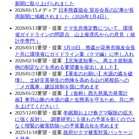
新聞に取り上げられました
2026/01/15
メディア
日本熊森協会 室谷会長の記事が長
周新聞に掲載されました（2026年1月4日）
2026/03/13
要望・提案
クマ生息推定数について、環境
省ガイドラインの問題点 山上俊彦氏からの意見（ 統
計学専門 ）
2026/03/11
要望・提案
3月10日 熊森が花巻市猟友会長
と共に環境省にガイドライン案（クマ編）に申し入れ
2026/02/16
要望・提案
【北海道知事へ、再エネ規制条
例の制定などを求める要望書を提出しました】
2026/01/23
要望・提案
【署名のお願い】水源の森を破
壊し、土砂災害発生の危険を高める山の尾根筋への
「メガ風車」建設規制を国に求めます
2026/01/22
要望・提案
【（仮称）西久慈風力発電計
画】奥羽山脈の水源の森と生態系を守るため、共に声
を上げてください！
2025/12/05
要望・提案
冬眠期および春グマ駆除の拡大
に強く反対し、 調査研究に５億もの予算を割くのでは
なく喫緊の被害防除への予算重点化を求めます
2025/11/18
要望・提案
政府がクマ被害対策パッケージ
を発表