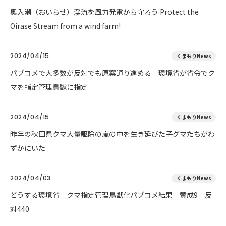
奥入瀬（おいらせ）渓流を風力発電から守ろう Protect the
Oirase Stream from a wind farm!
2024/04/15
くまもりNews
パブコメで大多数が反対でも原案通り進める 環境省が省令でク
マを指定管理鳥獣に指定
2024/04/15
くまもりNews
昨年の秋田県クマ大量駆除の嵐の中を生き延びた子グマたちがわ
ずかにいた
2024/04/03
くまもりNews
どうする環境省 クマ指定管理鳥獣化パブコメ結果 賛成9 反
対440