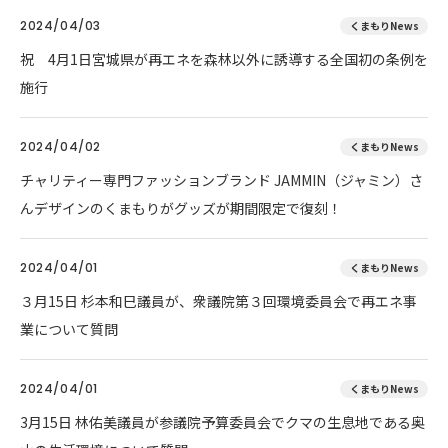
2024/04/03
くまもりNews
祝 4月1日宮城県が再エネを森林以外に誘導する全国初の条例を
施行
2024/04/02
くまもりNews
チャリティー専門ファッションブランド JAMMIN（ジャミン）さ
んデザインのくまもりがグッズが期間限定で復刻！
2024/04/01
くまもりNews
３月15日 杉本和巳議員が、衆議院第３回環境委員会で再エネ事
業について質問
2024/04/01
くまもりNews
3月15日 林佑美議員が参議院予算委員会でクマの生息地である奥