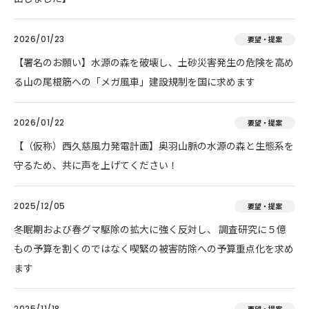
2026/01/23
要望・提案
【署名のお願い】水源の森を破壊し、土砂災害発生の危険を高め
る山の尾根筋への「メガ風車」建設規制を国に求めます
2026/01/22
要望・提案
【（仮称）西久慈風力発電計画】奥羽山脈の水源の森と生態系を
守るため、共に声を上げてください！
2025/12/05
要望・提案
冬眠期および春グマ駆除の拡大に強く反対し、 調査研究に５億
もの予算を割くのではなく喫緊の被害防除への予算重点化を求め
ます
2025/11/18
要望・提案