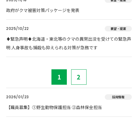
政府がクマ被害対策パッケージを発表
2025/10/22
要望・提案
♦️緊急声明♦️北海道・東北等のクマの異常出没を受けての緊急声
明 人身事故も捕殺も抑えられる対策が急務です
1
2
2026/01/23
採用情報
【職員募集】①野生動物保護担当 ②森林保全担当