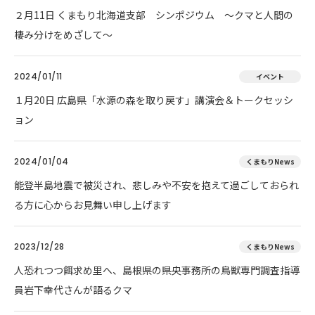
２月11日 くまもり北海道支部 シンポジウム ～クマと人間の
棲み分けをめざして～
2024/01/11
イベント
１月20日 広島県「水源の森を取り戻す」講演会＆トークセッシ
ョン
2024/01/04
くまもりNews
能登半島地震で被災され、悲しみや不安を抱えて過ごしておられ
る方に心からお見舞い申し上げます
2023/12/28
くまもりNews
人恐れつつ餌求め里へ、島根県の県央事務所の鳥獣専門調査指導
員岩下幸代さんが語るクマ