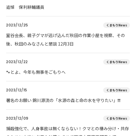
追悼 保利耕輔議員
2023/12/25
くまもりNews
室谷会長、親子グマが逃げ込んだ秋田の作業小屋を視察、その
後、秋田のみなさんと懇談 12月3日
2023/12/22
くまもりNews
🐾とよ、今年も無事冬ごもりへ
2023/12/15
くまもりNews
署名のお願い 錦川源流の「水源の森と命の水を守りたい」❗❗
2023/12/09
くまもりNews
捕殺強化で、人身事故は無くならない！クマとの棲み分け・共存