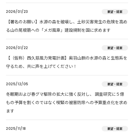
2026/01/23
要望・提案
【署名のお願い】水源の森を破壊し、土砂災害発生の危険を高め
る山の尾根筋への「メガ風車」建設規制を国に求めます
2026/01/22
要望・提案
【（仮称）西久慈風力発電計画】奥羽山脈の水源の森と生態系を
守るため、共に声を上げてください！
2025/12/05
要望・提案
冬眠期および春グマ駆除の拡大に強く反対し、 調査研究に５億
もの予算を割くのではなく喫緊の被害防除への予算重点化を求め
ます
2025/11/18
要望・提案