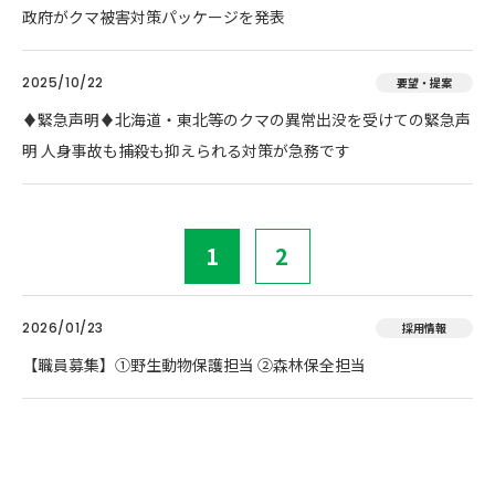
政府がクマ被害対策パッケージを発表
2025/10/22
要望・提案
♦️緊急声明♦️北海道・東北等のクマの異常出没を受けての緊急声
明 人身事故も捕殺も抑えられる対策が急務です
1
2
2026/01/23
採用情報
【職員募集】①野生動物保護担当 ②森林保全担当