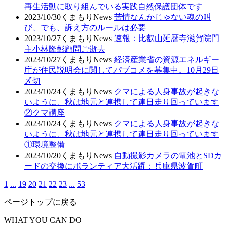
再生活動に取り組んでいる実践自然保護団体です
2023/10/30
くまもりNews
苦情なんかじゃない魂の叫
び、でも、訴え方のルールは必要
2023/10/27
くまもりNews
速報：比叡山延暦寺滋賀院門
主小林隆彰顧問ご逝去
2023/10/27
くまもりNews
経済産業省の資源エネルギー
庁が住民説明会に関してパブコメを募集中。10月29日
〆切
2023/10/24
くまもりNews
クマによる人身事故が起きな
いように、秋は地元と連携して連日走り回っています
②クマ講座
2023/10/24
くまもりNews
クマによる人身事故が起きな
いように、秋は地元と連携して連日走り回っています
①環境整備
2023/10/20
くまもりNews
自動撮影カメラの電池とSDカ
ードの交換にボランティア大活躍：兵庫県波賀町
1
...
19
20
21
22
23
...
53
ページトップに戻る
WHAT YOU CAN DO