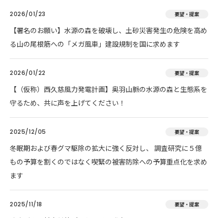
2026/01/23
要望・提案
【署名のお願い】水源の森を破壊し、土砂災害発生の危険を高め
る山の尾根筋への「メガ風車」建設規制を国に求めます
2026/01/22
要望・提案
【（仮称）西久慈風力発電計画】奥羽山脈の水源の森と生態系を
守るため、共に声を上げてください！
2025/12/05
要望・提案
冬眠期および春グマ駆除の拡大に強く反対し、 調査研究に５億
もの予算を割くのではなく喫緊の被害防除への予算重点化を求め
ます
2025/11/18
要望・提案