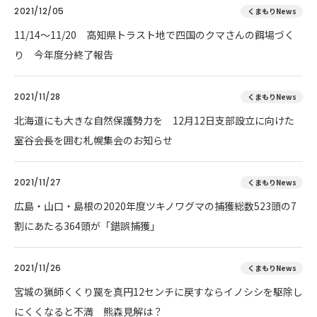
2021/12/05
くまもりNews
11/14～11/20 高知県トラスト地で四国のクマさんの餌場づく
り 今年度分終了報告
2021/11/28
くまもりNews
北海道にも大きな自然保護勢力を 12月12日支部設立に向けた
室谷会長を囲む札幌集会のお知らせ
2021/11/27
くまもりNews
広島・山口・島根の2020年度ツキノワグマの捕獲総数523頭の7
割にあたる364頭が「錯誤捕獲」
2021/11/26
くまもりNews
宮城の猟師くくり罠を真円12センチに戻すならイノシシを駆除し
にくくなると不満 熊森見解は？