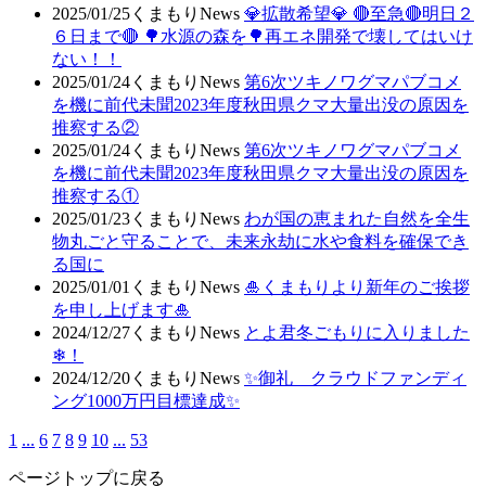
2025/01/25
くまもりNews
💎拡散希望💎 🔴至急🔴明日２
６日まで🔴 🌳水源の森を🌳再エネ開発で壊してはいけ
ない！！
2025/01/24
くまもりNews
第6次ツキノワグマパブコメ
を機に前代未聞2023年度秋田県クマ大量出没の原因を
推察する②
2025/01/24
くまもりNews
第6次ツキノワグマパブコメ
を機に前代未聞2023年度秋田県クマ大量出没の原因を
推察する①
2025/01/23
くまもりNews
わが国の恵まれた自然を全生
物丸ごと守ることで、未来永劫に水や食料を確保でき
る国に
2025/01/01
くまもりNews
🎍くまもりより新年のご挨拶
を申し上げます🎍
2024/12/27
くまもりNews
とよ君冬ごもりに入りました
❄！
2024/12/20
くまもりNews
✨御礼 クラウドファンディ
ング1000万円目標達成✨
1
...
6
7
8
9
10
...
53
ページトップに戻る