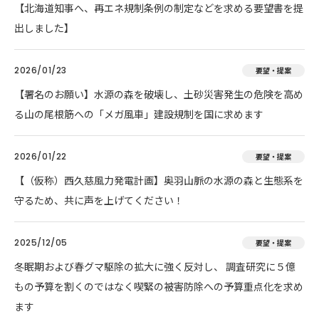
【北海道知事へ、再エネ規制条例の制定などを求める要望書を提
出しました】
2026/01/23
要望・提案
【署名のお願い】水源の森を破壊し、土砂災害発生の危険を高め
る山の尾根筋への「メガ風車」建設規制を国に求めます
2026/01/22
要望・提案
【（仮称）西久慈風力発電計画】奥羽山脈の水源の森と生態系を
守るため、共に声を上げてください！
2025/12/05
要望・提案
冬眠期および春グマ駆除の拡大に強く反対し、 調査研究に５億
もの予算を割くのではなく喫緊の被害防除への予算重点化を求め
ます