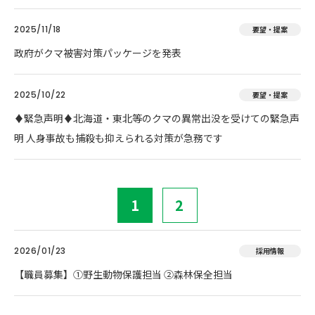
2025/11/18
要望・提案
政府がクマ被害対策パッケージを発表
2025/10/22
要望・提案
♦️緊急声明♦️北海道・東北等のクマの異常出没を受けての緊急声
明 人身事故も捕殺も抑えられる対策が急務です
1
2
2026/01/23
採用情報
【職員募集】①野生動物保護担当 ②森林保全担当