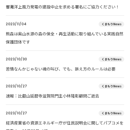
響灘洋上風力発電の建設中止を求める署名にご協力ください！
2023/11/04
くまもりNews
熊森は奥山水源の森の保全・再生活動に取り組んでいる実践自然
保護団体です
2023/10/30
くまもりNews
苦情なんかじゃない魂の叫び、でも、訴え方のルールは必要
2023/10/27
くまもりNews
速報：比叡山延暦寺滋賀院門主小林隆彰顧問ご逝去
2023/10/27
くまもりNews
経済産業省の資源エネルギー庁が住民説明会に関してパブコメを