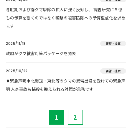
冬眠期および春グマ駆除の拡大に強く反対し、 調査研究に５億
もの予算を割くのではなく喫緊の被害防除への予算重点化を求め
ます
2025/11/18
要望・提案
政府がクマ被害対策パッケージを発表
2025/10/22
要望・提案
♦️緊急声明♦️北海道・東北等のクマの異常出没を受けての緊急声
明 人身事故も捕殺も抑えられる対策が急務です
1
2