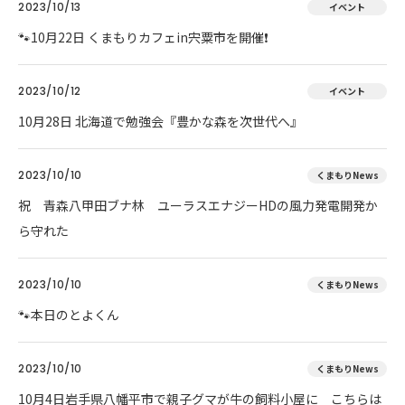
2023/10/13
イベント
🐾10月22日 くまもりカフェin宍粟市を開催❗
2023/10/12
イベント
10月28日 北海道で勉強会『豊かな森を次世代へ』
2023/10/10
くまもりNews
祝 青森八甲田ブナ林 ユーラスエナジーHDの風力発電開発か
ら守れた
2023/10/10
くまもりNews
🐾本日のとよくん
2023/10/10
くまもりNews
10月4日岩手県八幡平市で親子グマが牛の飼料小屋に こちらは