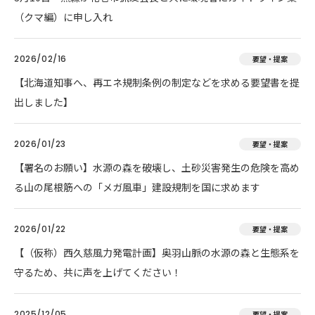
（クマ編）に申し入れ
2026/02/16
要望・提案
【北海道知事へ、再エネ規制条例の制定などを求める要望書を提
出しました】
2026/01/23
要望・提案
【署名のお願い】水源の森を破壊し、土砂災害発生の危険を高め
る山の尾根筋への「メガ風車」建設規制を国に求めます
2026/01/22
要望・提案
【（仮称）西久慈風力発電計画】奥羽山脈の水源の森と生態系を
守るため、共に声を上げてください！
2025/12/05
要望・提案