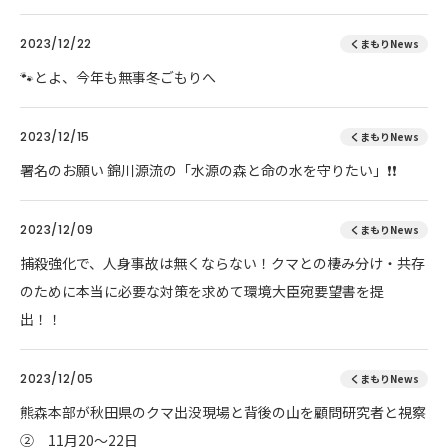
2023/12/22
くまもりNews
🐾とよ、今年も無事冬ごもりへ
2023/12/15
くまもりNews
署名のお願い 錦川源流の「水源の森と命の水を守りたい」❗❗
2023/12/09
くまもりNews
捕殺強化で、人身事故は無くならない！クマとの棲み分け・共存
のために本当に必要な対策を求めて環境大臣宛要望書を提
出！！
2023/12/05
くまもりNews
熊森本部が秋田県のクマ出没現場と背後の山を顧問研究者と視察
② 11月20～22日