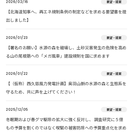
2026/02/16
要望・提案
【北海道知事へ、再エネ規制条例の制定などを求める要望書を提
出しました】
2026/01/23
要望・提案
【署名のお願い】水源の森を破壊し、土砂災害発生の危険を高め
る山の尾根筋への「メガ風車」建設規制を国に求めます
2026/01/22
要望・提案
【（仮称）西久慈風力発電計画】奥羽山脈の水源の森と生態系を
守るため、共に声を上げてください！
2025/12/05
要望・提案
冬眠期および春グマ駆除の拡大に強く反対し、 調査研究に５億
もの予算を割くのではなく喫緊の被害防除への予算重点化を求め