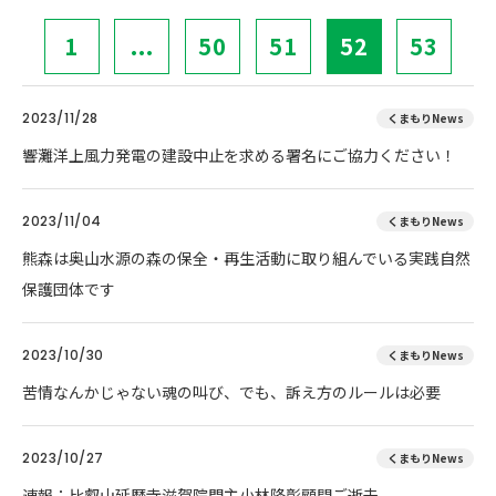
1
...
50
51
52
53
2023/11/28
くまもりNews
響灘洋上風力発電の建設中止を求める署名にご協力ください！
2023/11/04
くまもりNews
熊森は奥山水源の森の保全・再生活動に取り組んでいる実践自然
保護団体です
2023/10/30
くまもりNews
苦情なんかじゃない魂の叫び、でも、訴え方のルールは必要
2023/10/27
くまもりNews
速報：比叡山延暦寺滋賀院門主小林隆彰顧問ご逝去