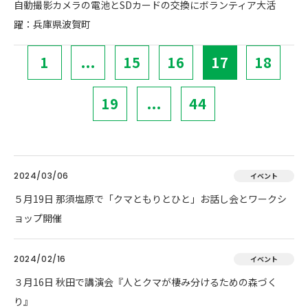
自動撮影カメラの電池とSDカードの交換にボランティア大活
躍：兵庫県波賀町
1
...
15
16
17
18
19
...
44
2024/03/06
イベント
５月19日 那須塩原で「クマともりとひと」お話し会とワークシ
ョップ開催
2024/02/16
イベント
３月16日 秋田で講演会『人とクマが棲み分けるための森づく
り』