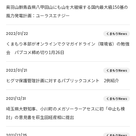
奥羽山脈青森県八甲田山にも山を大破壊する国内最大級150基の
風力発電計画：ユーラスエナジー
2022/01/22
くまもりNews
くまもり本部がオンラインでクマガイドライン（環境省）の勉強
会 パブコメ締め切り1月26日
2022/01/21
くまもりNews
ヒグマ保護管理計画に対するパブリックコメント 2例紹介
2021/12/31
くまもりNews
埼玉県大野知事、小川町のメガソーラーアセスに初「中止も検
討」の意見書を萩生田経産相に提出
2021/12/25
くまもりNews