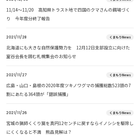
11/14～11/20 高知県トラスト地で四国のクマさんの餌場づく
り 今年度分終了報告
2021/11/28
くまもりNews
北海道にも大きな自然保護勢力を 12月12日支部設立に向けた
室谷会長を囲む札幌集会のお知らせ
2021/11/27
くまもりNews
広島・山口・島根の2020年度ツキノワグマの捕獲総数523頭の7
割にあたる364頭が「錯誤捕獲」
2021/11/26
くまもりNews
宮城の猟師くくり罠を真円12センチに戻すならイノシシを駆除し
にくくなると不満 熊森見解は？