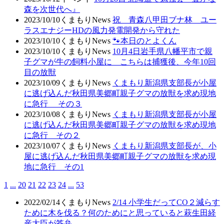
森を次世代へ』
2023/10/10
くまもりNews
祝 青森八甲田ブナ林 ユー
ラスエナジーHDの風力発電開発から守れた
2023/10/10
くまもりNews
🐾本日のとよくん
2023/10/10
くまもりNews
10月4日岩手県八幡平市で親
子グマが牛の飼料小屋に こちらは捕獲後、今年10回
目の放獣
2023/10/09
くまもりNews
くまもり新潟県支部長が小屋
に逃げ込んだ秋田県美郷町親子グマの放獣を求め現地
に急行 その３
2023/10/08
くまもりNews
くまもり新潟県支部長が小屋
に逃げ込んだ秋田県美郷町親子グマの放獣を求め現地
に急行 その２
2023/10/07
くまもりNews
くまもり新潟県支部長が、小
屋に逃げ込んだ秋田県美郷町親子グマの放獣を求め現
地に急行 その1
1
...
20
21
22
23
24
...
53
2022/02/14
くまもりNews
2/14 小学生だってCO２減らす
ために木を伐る？何のためにと思っていると萩生田経
産大臣が答弁