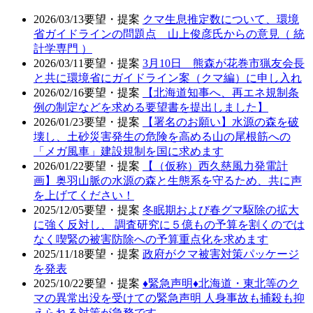
2026/03/13
要望・提案
クマ生息推定数について、環境
省ガイドラインの問題点 山上俊彦氏からの意見（ 統
計学専門 ）
2026/03/11
要望・提案
3月10日 熊森が花巻市猟友会長
と共に環境省にガイドライン案（クマ編）に申し入れ
2026/02/16
要望・提案
【北海道知事へ、再エネ規制条
例の制定などを求める要望書を提出しました】
2026/01/23
要望・提案
【署名のお願い】水源の森を破
壊し、土砂災害発生の危険を高める山の尾根筋への
「メガ風車」建設規制を国に求めます
2026/01/22
要望・提案
【（仮称）西久慈風力発電計
画】奥羽山脈の水源の森と生態系を守るため、共に声
を上げてください！
2025/12/05
要望・提案
冬眠期および春グマ駆除の拡大
に強く反対し、 調査研究に５億もの予算を割くのでは
なく喫緊の被害防除への予算重点化を求めます
2025/11/18
要望・提案
政府がクマ被害対策パッケージ
を発表
2025/10/22
要望・提案
♦️緊急声明♦️北海道・東北等のク
マの異常出没を受けての緊急声明 人身事故も捕殺も抑
えられる対策が急務です