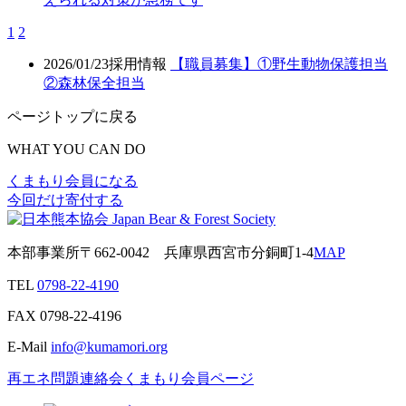
1
2
2026/01/23
採用情報
【職員募集】①野生動物保護担当
②森林保全担当
ページトップに戻る
WHAT YOU CAN DO
くまもり会員になる
今回だけ寄付する
本部事業所
〒662-0042
兵庫県西宮市分銅町1-4
MAP
TEL
0798-22-4190
FAX
0798-22-4196
E-Mail
info@kumamori.org
再エネ問題連絡会
くまもり会員ページ