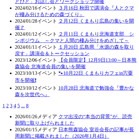
とひと」お話し会とワークショップ開催
2024/02/16
イベント
３月16日 秋田で講演会『人とクマ
が棲み分けるための森づくり』
2024/01/28
イベント
２月12日 くまもり広島の集いを開
催🚩
2024/01/12
イベント
２月11日 くまもり北海道支部 シ
ンポジウム ～クマと人間の棲み分けをめざして～
2024/01/11
イベント
１月20日 広島県「水源の森を取り
戻す」講演会＆トークセッション
2023/12/06
イベント
【会員限定】12月9日13:00～日本熊
森協会 北海道会員の集いを開催
2023/10/13
イベント
🐾10月22日 くまもりカフェin宍粟
市を開催❗
2023/10/12
イベント
10月28日 北海道で勉強会『豊かな
森を次世代へ』
1
2
3
4
5
...
8
2026/01/26
メディア
クマ出没の“本当の背景”が、読売
新聞に取り上げられました
2026/01/15
メディア
日本熊森協会 室谷会長の記事が長
周新聞に掲載されました（2026年1月4日）