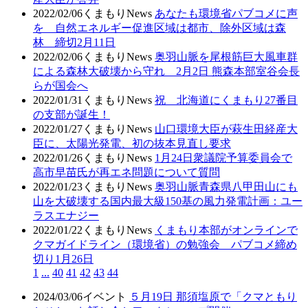
2022/02/06
くまもりNews
あなたも環境省パブコメに声
を 自然エネルギー促進区域は都市、除外区域は森
林 締切2月11日
2022/02/06
くまもりNews
奥羽山脈を尾根筋巨大風車群
による森林大破壊から守れ 2月2日 熊森本部室谷会長
らが国会へ
2022/01/31
くまもりNews
祝 北海道にくまもり27番目
の支部が誕生！
2022/01/27
くまもりNews
山口環境大臣が萩生田経産大
臣に、太陽光発電、初の抜本見直し要求
2022/01/26
くまもりNews
1月24日衆議院予算委員会で
高市早苗氏が再エネ問題について質問
2022/01/23
くまもりNews
奥羽山脈青森県八甲田山にも
山を大破壊する国内最大級150基の風力発電計画：ユー
ラスエナジー
2022/01/22
くまもりNews
くまもり本部がオンラインで
クマガイドライン（環境省）の勉強会 パブコメ締め
切り1月26日
1
...
40
41
42
43
44
2024/03/06
イベント
５月19日 那須塩原で「クマともり