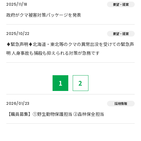
2025/11/18
要望・提案
政府がクマ被害対策パッケージを発表
2025/10/22
要望・提案
♦️緊急声明♦️北海道・東北等のクマの異常出没を受けての緊急声
明 人身事故も捕殺も抑えられる対策が急務です
1
2
2026/01/23
採用情報
【職員募集】①野生動物保護担当 ②森林保全担当