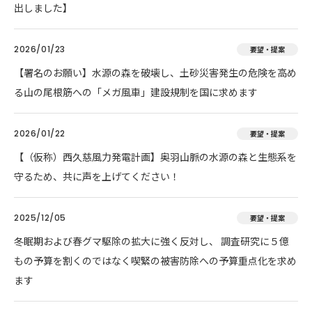
出しました】
2026/01/23
要望・提案
【署名のお願い】水源の森を破壊し、土砂災害発生の危険を高め
る山の尾根筋への「メガ風車」建設規制を国に求めます
2026/01/22
要望・提案
【（仮称）西久慈風力発電計画】奥羽山脈の水源の森と生態系を
守るため、共に声を上げてください！
2025/12/05
要望・提案
冬眠期および春グマ駆除の拡大に強く反対し、 調査研究に５億
もの予算を割くのではなく喫緊の被害防除への予算重点化を求め
ます