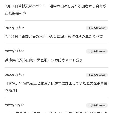
7月31日若杉天然林ツアー 道中の山々を見た参加者から自衛隊
出動要請の声
2022/08/06
くまもりNews
7月21日くま森が天然林化中の兵庫県戸倉植樹地の草刈り作業
2022/08/06
くまもりNews
兵庫県宍粟市山崎の黒豆畑のシカ防除ネット張り
2022/08/04
くまもりNews
【関電、宮城県蔵王と北海道伊達市に計画していた風力発電事業
を断念】
2022/07/30
くまもりNews