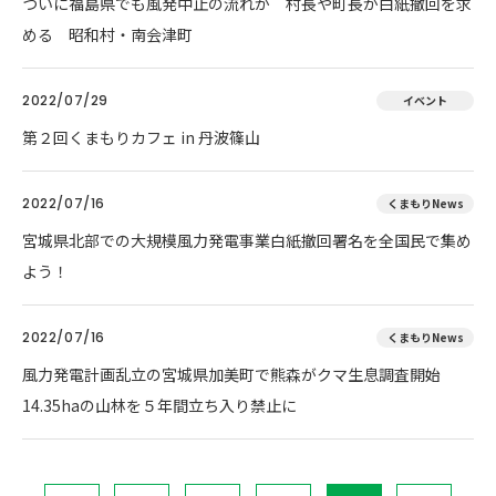
ついに福島県でも風発中止の流れが 村長や町長が白紙撤回を求
める 昭和村・南会津町
2022/07/29
イベント
第２回くまもりカフェ in 丹波篠山
2022/07/16
くまもりNews
宮城県北部での大規模風力発電事業白紙撤回署名を全国民で集め
よう！
2022/07/16
くまもりNews
風力発電計画乱立の宮城県加美町で熊森がクマ生息調査開始
14.35haの山林を５年間立ち入り禁止に