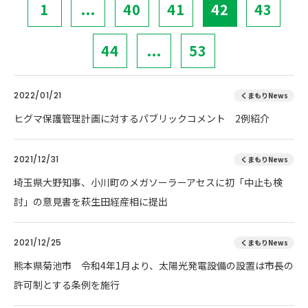
1
...
40
41
42
43
44
...
53
2022/01/21
くまもりNews
ヒグマ保護管理計画に対するパブリックコメント 2例紹介
2021/12/31
くまもりNews
埼玉県大野知事、小川町のメガソーラーアセスに初「中止も検
討」の意見書を萩生田経産相に提出
2021/12/25
くまもりNews
熊本県菊池市 令和4年1月より、太陽光発電設備の設置は市長の
許可制とする条例を施行