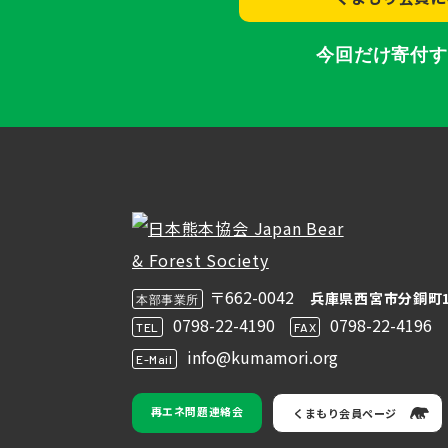
今回だけ寄付
〒662-0042
兵庫県西宮市分銅町1
本部事業所
0798-22-4190
0798-22-4196
TEL
FAX
info@kumamori.org
E-Mail
再エネ問題連絡会
くまもり会員ページ