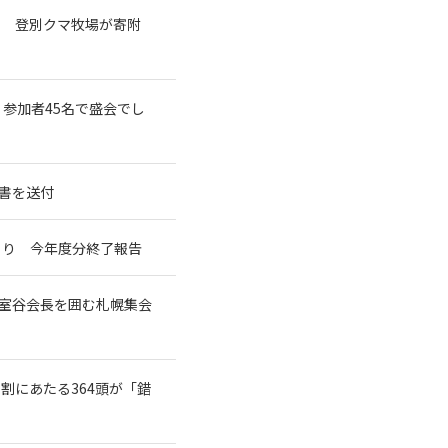
で 登別クマ牧場が寄附
 参加者45名で盛会でし
書を送付
づくり 今年度分終了報告
た室谷会長を囲む札幌集会
7割にあたる364頭が「錯