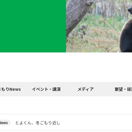
まもりNews
イベント・講演
メディア
要望・提
とよくん、冬ごもり近し
ews