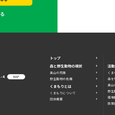
する
トップ
森と野生動物の現状
活動
奥山の荒廃
くま
-4
MAP
野生動物の危機
森を
奥山
くまもりとは
野生
くまもりについて
環境
団体概要
政策