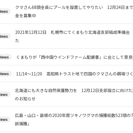
クマさん68頭全員にプールを設置してやりたい 12月24日ま
ews
金を募集中
2021年12月12日 札幌市にてくまもり北海道支部結成準備会
ews
た
くまもりが「西中国ウインドファーム配慮書」に会として意見
ews
11/14～11/20 高知県トラスト地で四国のクマさんの餌場
ews
北海道にも大きな自然保護勢力を 12月12日支部設立に向け
ews
のお知らせ
広島・山口・島根の2020年度ツキノワグマの捕獲総数523頭の
ews
誤捕獲」