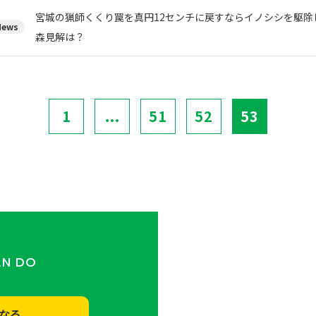
宮城の猟師くくり罠を真円12センチに戻すならイノシシを駆除
ews
森見解は？
1
...
51
52
53
AN DO
なる