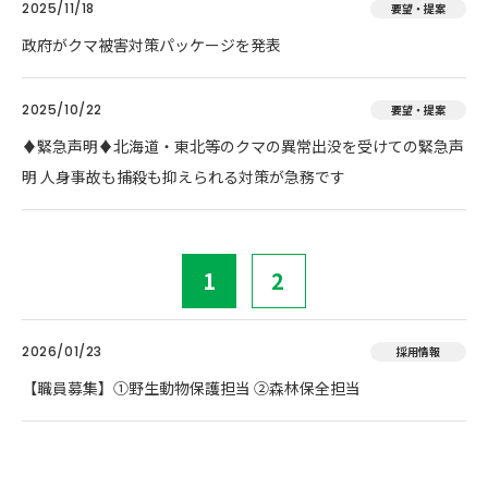
2025/11/18
要望・提案
政府がクマ被害対策パッケージを発表
2025/10/22
要望・提案
♦️緊急声明♦️北海道・東北等のクマの異常出没を受けての緊急声
明 人身事故も捕殺も抑えられる対策が急務です
1
2
2026/01/23
採用情報
【職員募集】①野生動物保護担当 ②森林保全担当