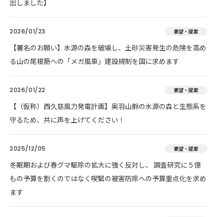
出しました】
2026/01/23
要望・提案
【署名のお願い】水源の森を破壊し、土砂災害発生の危険を高め
る山の尾根筋への「メガ風車」建設規制を国に求めます
2026/01/22
要望・提案
【（仮称）西久慈風力発電計画】奥羽山脈の水源の森と生態系を
守るため、共に声を上げてください！
2025/12/05
要望・提案
冬眠期および春グマ駆除の拡大に強く反対し、 調査研究に５億
もの予算を割くのではなく喫緊の被害防除への予算重点化を求め
ます