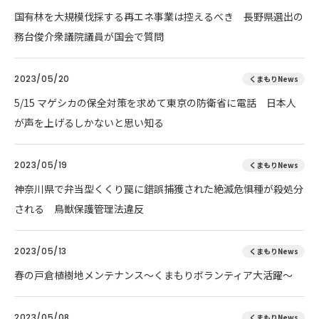
国有林を大規模伐採する再エネ事業は控えるべき 長野県選出の
務台俊介衆議院議員が国会で質問
2023/05/20
くまもりNews
5/15 マゲシカの保全対策を求めて東京の防衛省に電話 日本人
が声を上げるしかないと思い知る
2023/05/19
くまもりNews
神奈川県で弁当型くくり罠に錯誤捕獲された絶滅危惧種が殺処分
される 鳥獣保護管理法違反
2023/05/13
くまもりNews
春の戸倉植樹地メンテナンス～くまもりボランティア大活躍～
2023/05/08
くまもりNews