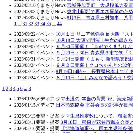
2022/08/16
くまもりNews
宮城件加美町 大規模風力発電
2022/08/08
くまもりNews
東北山間部で再エネ事業のため
2022/08/08
くまもりNews
8月3日 青森県三村知事 八
1
...
31
32
33
34
35
...
44
2023/09/22
イベント
10月１日 リニア勉強会 in 大阪
2023/09/08
イベント
10月18日 大阪で開催！生命の輝
2023/09/07
イベント
９月30日開催！「京都でくまもり
2023/09/02
イベント
９月29日・30日 青森県３市で初
2023/08/31
イベント
９月24日開催 くまもり 新潟県支部
2023/08/24
イベント
９月２日開催！クロちゃんとの32年
2023/08/13
イベント
8月19日14時～ 長野県松本市で
2023/07/24
イベント
８月19日（土）みんなで語ろう！交
1
2
3
4
5
6
...
8
2026/01/26
メディア
クマ出没の“本当の背景”が、読売
2026/01/15
メディア
日本熊森協会 室谷会長の記事が長周新
2026/03/13
要望・提案
クマ生息推定数について、環境省
2026/03/11
要望・提案
3月10日 熊森が花巻市猟友会
2026/02/16
要望・提案
【北海道知事へ、再エネ規制条例