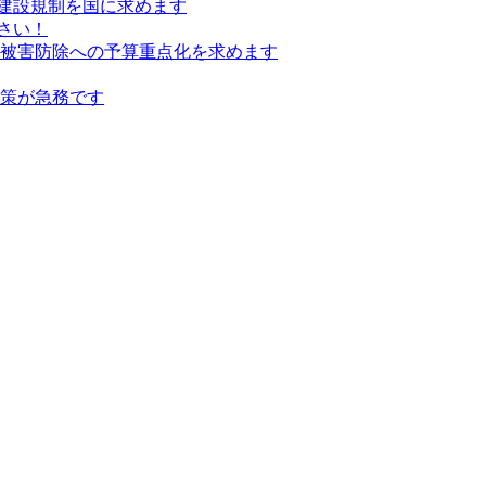
建設規制を国に求めます
さい！
の被害防除への予算重点化を求めます
対策が急務です