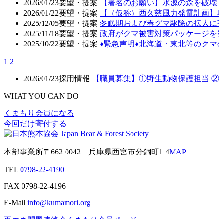
2026/01/23
要望・提案
【署名のお願い】水源の森を破壊
2026/01/22
要望・提案
【（仮称）西久慈風力発電計画】
2025/12/05
要望・提案
冬眠期および春グマ駆除の拡大に
2025/11/18
要望・提案
政府がクマ被害対策パッケージを
2025/10/22
要望・提案
♦️緊急声明♦️北海道・東北等の
1
2
2026/01/23
採用情報
【職員募集】①野生動物保護担当 
WHAT YOU CAN DO
くまもり会員になる
今回だけ寄付する
本部事業所
〒662-0042
兵庫県西宮市分銅町1-4
MAP
TEL
0798-22-4190
FAX
0798-22-4196
E-Mail
info@kumamori.org