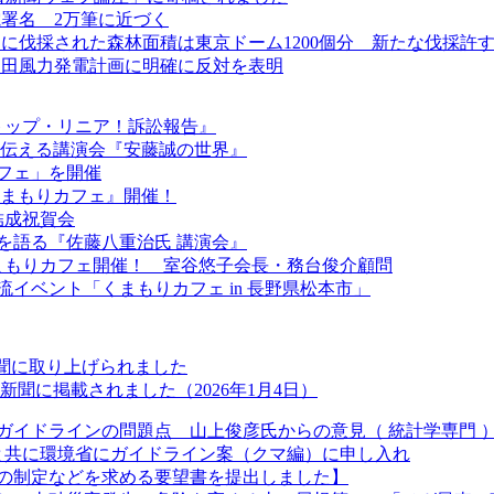
署名 2万筆に近づく
に伐採された森林面積は東京ドーム1200個分 新たな伐採許
甲田風力発電計画に明確に反対を表明
『ストップ・リニア！訴訟報告』
きを伝える講演会『安藤誠の世界』
カフェ」を開催
『くまもりカフェ』開催！
結成祝賀会
を語る『佐藤八重治氏 講演会』
くまもりカフェ開催！ 室谷悠子会長・務台俊介顧問
流イベント「くまもりカフェ in 長野県松本市」
新聞に取り上げられました
聞に掲載されました（2026年1月4日）
ガイドラインの問題点 山上俊彦氏からの意見（ 統計学専門 
長と共に環境省にガイドライン案（クマ編）に申し入れ
の制定などを求める要望書を提出しました】