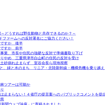
 京都～どうすれば野生動物と共存できるのか？～
ンドファームへの反対署名にご協力ください！
当ですか 後半
当ですか 前半
電事業、市長や住民の強硬な反対で準備書取り下げ
取りやめ 三重県津市白山町の住民の反対を受け
原土砂崩れ止まらず 室谷会長ら現地視察
利”と、緑と水のまち リニア・北陸新幹線・機構危機を乗り越え
生林ツアーは可能か
浸り
は止まらない！４省庁の提言案への パブリックコメントを提
本県
日新聞ウェブ論座」に寄稿されました