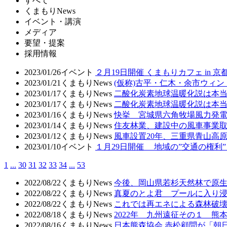
すべて
くまもりNews
イベント・講演
メディア
要望・提案
採用情報
2023/01/26
イベント
２月19日開催 くまもりカフェ in
2023/01/21
くまもりNews
(仮称)古平・仁木・余市ウィ
2023/01/17
くまもりNews
二酸化炭素地球温暖化説は本
2023/01/17
くまもりNews
二酸化炭素地球温暖化説は本
2023/01/16
くまもりNews
快挙 宮城県六角牧場風力発
2023/01/14
くまもりNews
住友林業、建設中の風車事業
2023/01/12
くまもりNews
風車設置20年、三重県青山高
2023/01/10
イベント
１月29日開催 地域の”交通の権
1
...
30
31
32
33
34
...
53
2022/08/22
くまもりNews
今後、岡山県若杉天然林で原
2022/08/22
くまもりNews
真夏のとよ君 プールに入り
2022/08/22
くまもりNews
これでは再エネによる森林破壊
2022/08/18
くまもりNews
2022年 九州遠征その１ 熊
2022/08/16
くまもりNews
日本熊森協会 赤松顧問が「朝