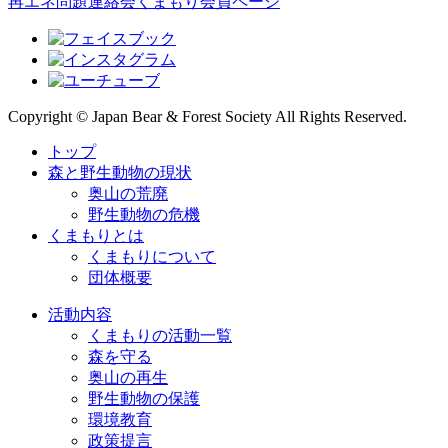
再エネ問題連絡会
くまもり会員ページ
Copyright © Japan Bear & Forest Society All Rights Reserved.
トップ
森と野生動物の現状
奥山の荒廃
野生動物の危機
くまもりとは
くまもりについて
団体概要
活動内容
くまもりの活動一覧
森を守る
奥山の再生
野生動物の保護
環境教育
政策提言