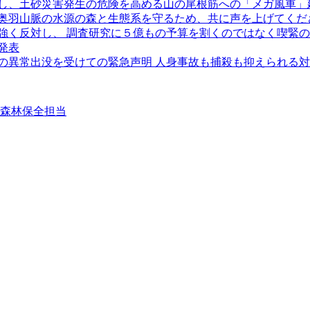
し、土砂災害発生の危険を高める山の尾根筋への「メガ風車」
奥羽山脈の水源の森と生態系を守るため、共に声を上げてくだ
強く反対し、 調査研究に５億もの予算を割くのではなく喫緊
発表
クマの異常出没を受けての緊急声明 人身事故も捕殺も抑えられる
②森林保全担当