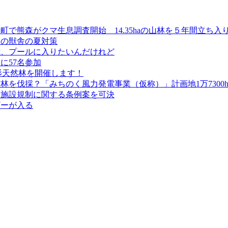
で熊森がクマ生息調査開始 14.35haの山林を５年間立ち入
よの獣舎の夏対策
歳、プールに入りたいんだけれど
に57名参加
若杉天然林を開催します！
を伐採？「みちのく風力発電事業（仮称）」計画地1万7300h
光施設規制に関する条例案を可決
ギーが入る