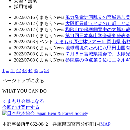
要望・提案
採用情報
2022/07/16
くまもりNews
風力発電計画乱立の宮城県加美町
2022/07/12
くまもりNews
大阪府豊能（とよの）町、と
2022/07/12
くまもりNews
和歌山で保護飼育中の太郎32
2022/07/11
くまもりNews
第11回日本奥山学会研究発表会
2022/07/08
イベント
くまもり原生林ツアー in 岡山県 
2022/07/08
くまもりNews
地球環境のために八甲田山国有林
2022/07/08
くまもりNews
７月５日宮城県議会で、太陽
2022/07/08
くまもりNews
参院選の争点第２位にエネル
1
...
41
42
43
44
45
...
53
ページトップに戻る
WHAT YOU CAN DO
くまもり会員になる
今回だけ寄付する
本部事業所
〒662-0042
兵庫県西宮市分銅町1-4
MAP