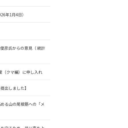
26年1月4日）
俊彦氏からの意見（ 統計
案（クマ編）に申し入れ
を提出しました】
高める山の尾根筋への「メ
系を守るため、共に声を上