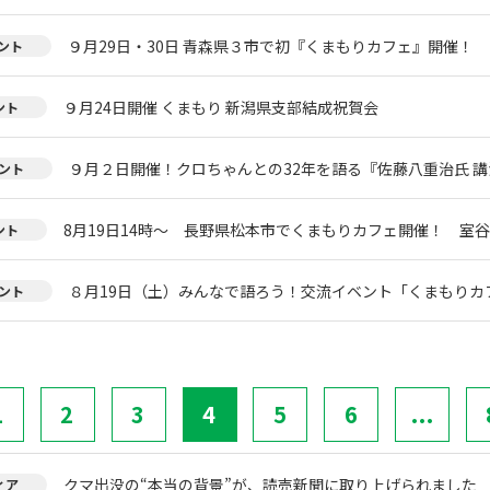
９月29日・30日 青森県３市で初『くまもりカフェ』開催！
ント
９月24日開催 くまもり 新潟県支部結成祝賀会
ント
９月２日開催！クロちゃんとの32年を語る『佐藤八重治氏 
ント
8月19日14時～ 長野県松本市でくまもりカフェ開催！ 室
ント
８月19日（土）みんなで語ろう！交流イベント「くまもりカフェ
ント
1
2
3
4
5
6
...
クマ出没の“本当の背景”が、読売新聞に取り上げられました
ィア