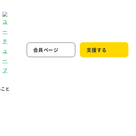
会員ページ
支援する
ること