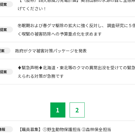
提案
げてください！
冬眠期および春グマ駆除の拡大に強く反対し、 調査研究に５
提案
く喫緊の被害防除への予算重点化を求めます
政府がクマ被害対策パッケージを発表
提案
♦️緊急声明♦️北海道・東北等のクマの異常出没を受けての緊
提案
えられる対策が急務です
1
2
【職員募集】①野生動物保護担当 ②森林保全担当
情報