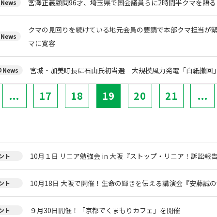
宮澤正義顧問96才、埼玉県で国会議員らに2時間半クマを語る
News
クマの見回りを続けている地元会員の要請で本部クマ担当が
News
マに寛容
宮城・加美町長に石山氏初当選 大規模風力発電「白紙撤回
News
...
17
18
19
20
21
...
10月１日 リニア勉強会 in 大阪『ストップ・リニア！訴訟報
ント
10月18日 大阪で開催！生命の輝きを伝える講演会『安藤誠
ント
９月30日開催！「京都でくまもりカフェ」を開催
ント