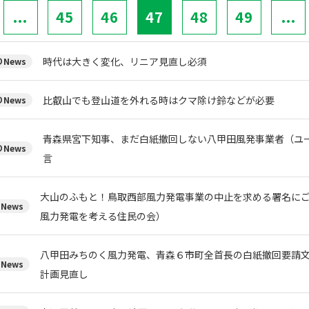
...
45
46
47
48
49
...
時代は大きく変化、リニア見直し必須
News
比叡山でも登山道を外れる時はクマ除け鈴などが必要
News
青森県宮下知事、まだ白紙撤回しない八甲田風発事業者（ユ
News
言
大山のふもと！鳥取西部風力発電事業の中止を求める署名に
News
風力発電を考える住民の会）
八甲田みちのく風力発電、青森６市町全首長の白紙撤回要請
News
計画見直し