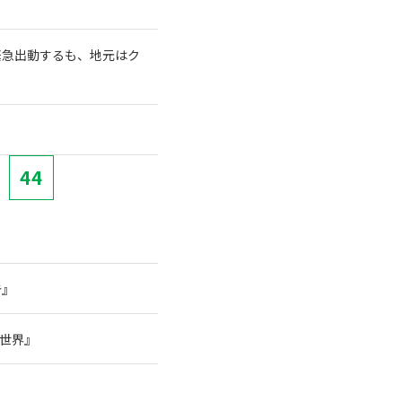
緊急出動するも、地元はク
」
44
告』
の世界』