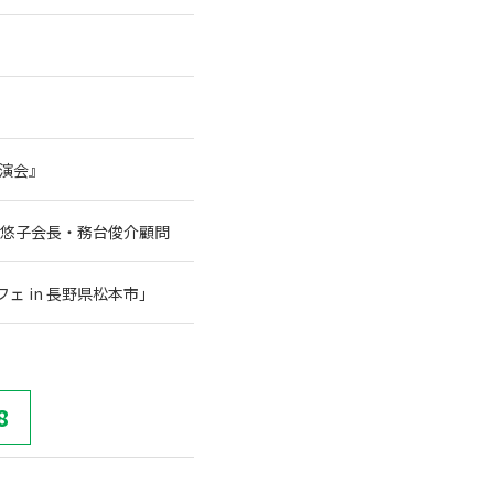
講演会』
谷悠子会長・務台俊介顧問
 in 長野県松本市」
8