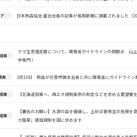
日本熊森協会 室谷会長の記事が長周新聞に掲載されました（20
ィア
クマ生息推定数について、環境省ガイドラインの問題点 山上
提案
学専門 ）
3月10日 熊森が花巻市猟友会長と共に環境省にガイドライン
提案
【北海道知事へ、再エネ規制条例の制定などを求める要望書
提案
【署名のお願い】水源の森を破壊し、土砂災害発生の危険を
提案
ガ風車」建設規制を国に求めます
【（仮称）西久慈風力発電計画】奥羽山脈の水源の森と生態