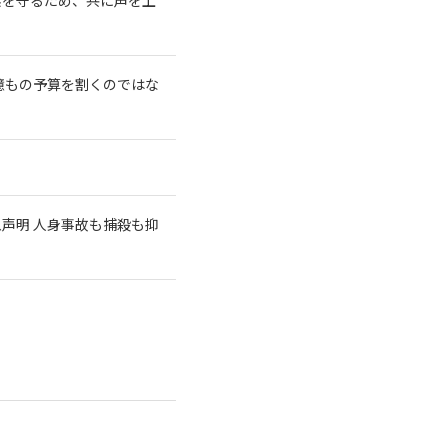
億もの予算を割くのではな
急声明 人身事故も捕殺も抑