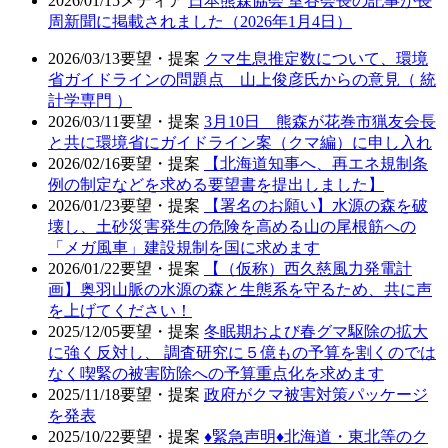
2026/01/15
メディア
日本熊森協会 室谷会長の記事が長
周新聞に掲載されました（2026年1月4日）
2026/03/13
要望・提案
クマ生息推定数について、環境
省ガイドラインの問題点 山上俊彦氏からの意見（ 統
計学専門 ）
2026/03/11
要望・提案
3月10日 熊森が花巻市猟友会長
と共に環境省にガイドライン案（クマ編）に申し入れ
2026/02/16
要望・提案
【北海道知事へ、再エネ規制条
例の制定などを求める要望書を提出しました】
2026/01/23
要望・提案
【署名のお願い】水源の森を破
壊し、土砂災害発生の危険を高める山の尾根筋への
「メガ風車」建設規制を国に求めます
2026/01/22
要望・提案
【（仮称）西久慈風力発電計
画】奥羽山脈の水源の森と生態系を守るため、共に声
を上げてください！
2025/12/05
要望・提案
冬眠期および春グマ駆除の拡大
に強く反対し、 調査研究に５億もの予算を割くのでは
なく喫緊の被害防除への予算重点化を求めます
2025/11/18
要望・提案
政府がクマ被害対策パッケージ
を発表
2025/10/22
要望・提案
♦️緊急声明♦️北海道・東北等のク