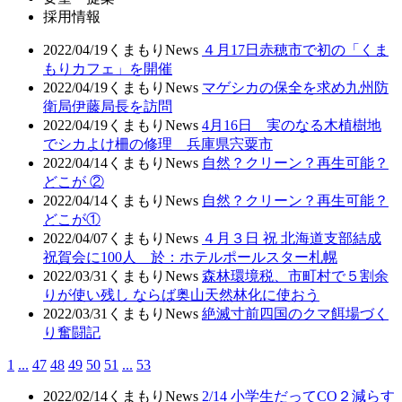
採用情報
2022/04/19
くまもりNews
４月17日赤穂市で初の「くま
もりカフェ」を開催
2022/04/19
くまもりNews
マゲシカの保全を求め九州防
衛局伊藤局長を訪問
2022/04/19
くまもりNews
4月16日 実のなる木植樹地
でシカよけ柵の修理 兵庫県宍粟市
2022/04/14
くまもりNews
自然？クリーン？再生可能？
どこが ②
2022/04/14
くまもりNews
自然？クリーン？再生可能？
どこが①
2022/04/07
くまもりNews
４月３日 祝 北海道支部結成
祝賀会に100人 於：ホテルポールスター札幌
2022/03/31
くまもりNews
森林環境税、市町村で５割余
りが使い残し ならば奥山天然林化に使おう
2022/03/31
くまもりNews
絶滅寸前四国のクマ餌場づく
り奮闘記
1
...
47
48
49
50
51
...
53
2022/02/14
くまもりNews
2/14 小学生だってCO２減らす