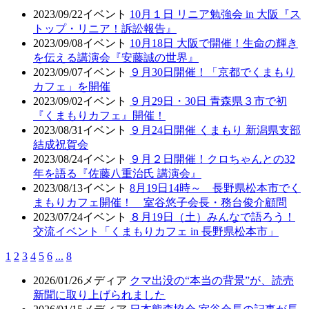
2023/09/22
イベント
10月１日 リニア勉強会 in 大阪『ス
トップ・リニア！訴訟報告』
2023/09/08
イベント
10月18日 大阪で開催！生命の輝き
を伝える講演会『安藤誠の世界』
2023/09/07
イベント
９月30日開催！「京都でくまもり
カフェ」を開催
2023/09/02
イベント
９月29日・30日 青森県３市で初
『くまもりカフェ』開催！
2023/08/31
イベント
９月24日開催 くまもり 新潟県支部
結成祝賀会
2023/08/24
イベント
９月２日開催！クロちゃんとの32
年を語る『佐藤八重治氏 講演会』
2023/08/13
イベント
8月19日14時～ 長野県松本市でく
まもりカフェ開催！ 室谷悠子会長・務台俊介顧問
2023/07/24
イベント
８月19日（土）みんなで語ろう！
交流イベント「くまもりカフェ in 長野県松本市」
1
2
3
4
5
6
...
8
2026/01/26
メディア
クマ出没の“本当の背景”が、読売
新聞に取り上げられました