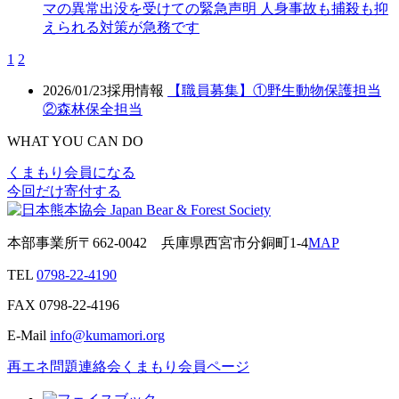
マの異常出没を受けての緊急声明 人身事故も捕殺も抑
えられる対策が急務です
1
2
2026/01/23
採用情報
【職員募集】①野生動物保護担当
②森林保全担当
WHAT YOU CAN DO
くまもり会員になる
今回だけ寄付する
本部事業所
〒662-0042
兵庫県西宮市分銅町1-4
MAP
TEL
0798-22-4190
FAX
0798-22-4196
E-Mail
info@kumamori.org
再エネ問題連絡会
くまもり会員ページ