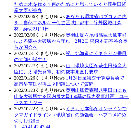
ために木を伐る？何のためにと思っていると萩生田経
産大臣が答弁
2022/02/06
くまもりNews
あなたも環境省パブコメに声
を 自然エネルギー促進区域は都市、除外区域は森
林 締切2月11日
2022/02/06
くまもりNews
奥羽山脈を尾根筋巨大風車群
による森林大破壊から守れ 2月2日 熊森本部室谷会長
らが国会へ
2022/01/31
くまもりNews
祝 北海道にくまもり27番目
の支部が誕生！
2022/01/27
くまもりNews
山口環境大臣が萩生田経産大
臣に、太陽光発電、初の抜本見直し要求
2022/01/26
くまもりNews
1月24日衆議院予算委員会で
高市早苗氏が再エネ問題について質問
2022/01/23
くまもりNews
奥羽山脈青森県八甲田山にも
山を大破壊する国内最大級150基の風力発電計画：ユー
ラスエナジー
2022/01/22
くまもりNews
くまもり本部がオンラインで
クマガイドライン（環境省）の勉強会 パブコメ締め
切り1月26日
1
...
40
41
42
43
44