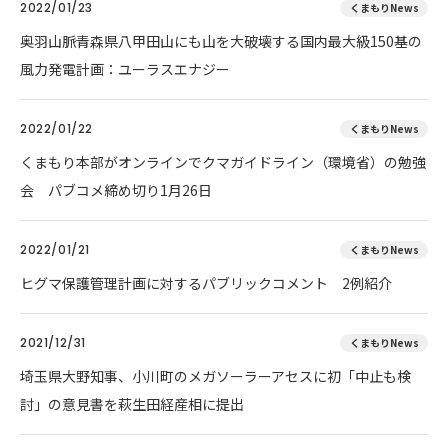
2022/01/23
くまもりNews
奥羽山脈青森県八甲田山にも山を大破壊する国内最大級150基の
風力発電計画：ユーラスエナジー
2022/01/22
くまもりNews
くまもり本部がオンラインでクマガイドライン（環境省）の勉強
会 パブコメ締め切り1月26日
2022/01/21
くまもりNews
ヒグマ保護管理計画に対するパブリックコメント 2例紹介
2021/12/31
くまもりNews
埼玉県大野知事、小川町のメガソーラーアセスに初「中止も検
討」の意見書を萩生田経産相に提出