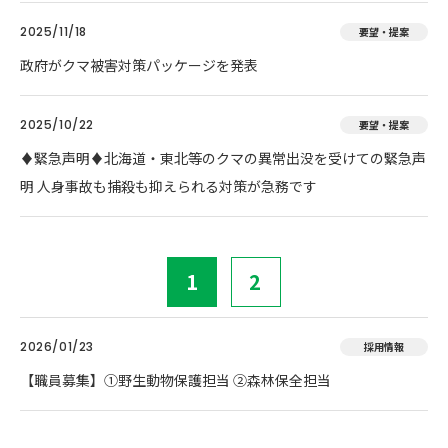
2025/11/18
要望・提案
政府がクマ被害対策パッケージを発表
2025/10/22
要望・提案
♦️緊急声明♦️北海道・東北等のクマの異常出没を受けての緊急声
明 人身事故も捕殺も抑えられる対策が急務です
1
2
2026/01/23
採用情報
【職員募集】①野生動物保護担当 ②森林保全担当