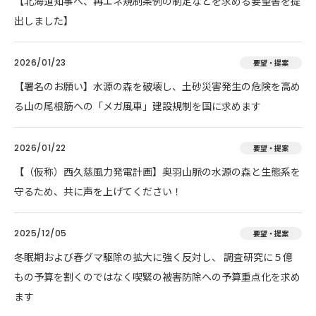
【北海道知事へ、再エネ規制条例の制定などを求める要望書を提
出しました】
2026/01/23
要望・提案
【署名のお願い】水源の森を破壊し、土砂災害発生の危険を高め
る山の尾根筋への「メガ風車」建設規制を国に求めます
2026/01/22
要望・提案
【（仮称）西久慈風力発電計画】奥羽山脈の水源の森と生態系を
守るため、共に声を上げてください！
2025/12/05
要望・提案
冬眠期および春グマ駆除の拡大に強く反対し、 調査研究に５億
もの予算を割くのではなく喫緊の被害防除への予算重点化を求め
ます