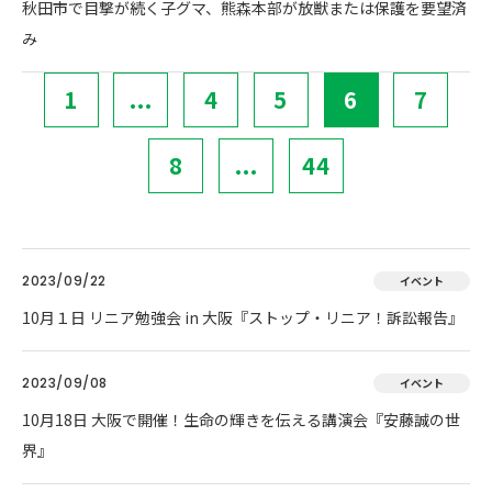
秋田市で目撃が続く子グマ、熊森本部が放獣または保護を要望済
み
1
...
4
5
6
7
8
...
44
2023/09/22
イベント
10月１日 リニア勉強会 in 大阪『ストップ・リニア！訴訟報告』
2023/09/08
イベント
10月18日 大阪で開催！生命の輝きを伝える講演会『安藤誠の世
界』