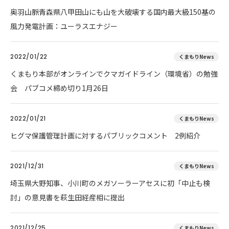
奥羽山脈青森県八甲田山にも山を大破壊する国内最大級150基の
風力発電計画：ユーラスエナジー
2022/01/22
くまもりNews
くまもり本部がオンラインでクマガイドライン（環境省）の勉強
会 パブコメ締め切り1月26日
2022/01/21
くまもりNews
ヒグマ保護管理計画に対するパブリックコメント 2例紹介
2021/12/31
くまもりNews
埼玉県大野知事、小川町のメガソーラーアセスに初「中止も検
討」の意見書を萩生田経産相に提出
2021/12/25
くまもりNews