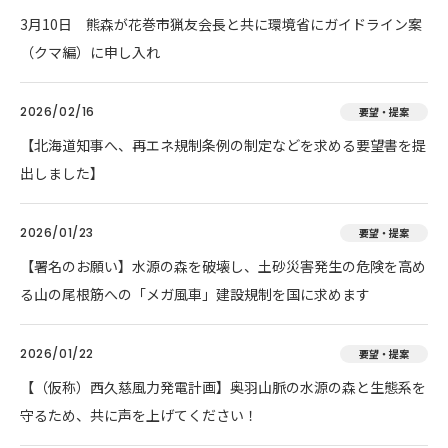
3月10日 熊森が花巻市猟友会長と共に環境省にガイドライン案
（クマ編）に申し入れ
2026/02/16
要望・提案
【北海道知事へ、再エネ規制条例の制定などを求める要望書を提
出しました】
2026/01/23
要望・提案
【署名のお願い】水源の森を破壊し、土砂災害発生の危険を高め
る山の尾根筋への「メガ風車」建設規制を国に求めます
2026/01/22
要望・提案
【（仮称）西久慈風力発電計画】奥羽山脈の水源の森と生態系を
守るため、共に声を上げてください！