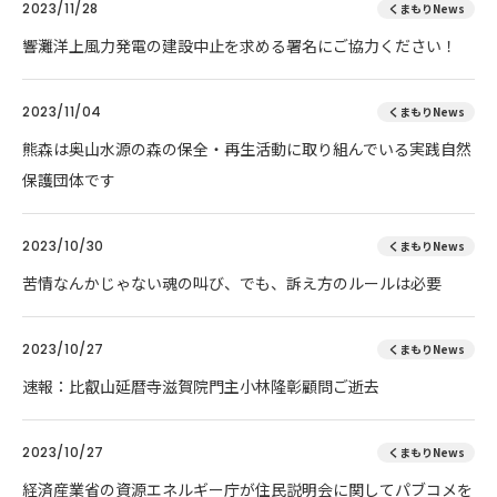
2023/11/28
くまもりNews
響灘洋上風力発電の建設中止を求める署名にご協力ください！
2023/11/04
くまもりNews
熊森は奥山水源の森の保全・再生活動に取り組んでいる実践自然
保護団体です
2023/10/30
くまもりNews
苦情なんかじゃない魂の叫び、でも、訴え方のルールは必要
2023/10/27
くまもりNews
速報：比叡山延暦寺滋賀院門主小林隆彰顧問ご逝去
2023/10/27
くまもりNews
経済産業省の資源エネルギー庁が住民説明会に関してパブコメを