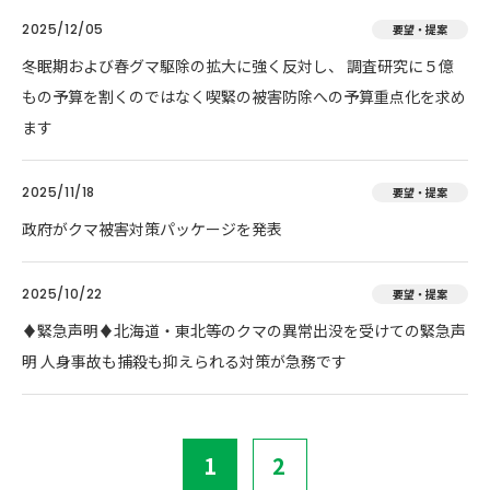
2025/12/05
要望・提案
冬眠期および春グマ駆除の拡大に強く反対し、 調査研究に５億
もの予算を割くのではなく喫緊の被害防除への予算重点化を求め
ます
2025/11/18
要望・提案
政府がクマ被害対策パッケージを発表
2025/10/22
要望・提案
♦️緊急声明♦️北海道・東北等のクマの異常出没を受けての緊急声
明 人身事故も捕殺も抑えられる対策が急務です
1
2