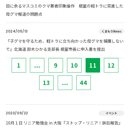
目に余るマスコミのクマ悪者印象操作 根室の軽トラに突進した
母グマ報道の問題点
2024/05/13
くまもりNews
『子グマを守るため、軽トラに立ち向かった母グマを捕獲しない
で』北海道 鈴木ひかる支部長 根室市長に申入書を提出
1
...
9
10
11
12
13
...
44
2023/09/22
イベント
10月１日 リニア勉強会 in 大阪『ストップ・リニア！訴訟報告』