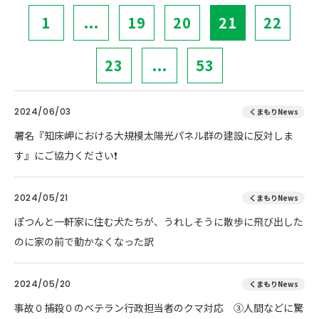
1
...
19
20
21
22
23
...
53
2024/06/03
くまもりNews
署名『知床岬における大規模太陽光パネル群の建設に反対しま
す』にご協力ください❗
2024/05/21
くまもりNews
ぽつんと一軒家に住む犬たちが、うれしそうに散歩に飛び出した
のに家の前で動かなくなった訳
2024/05/20
くまもりNews
事故０捕殺０のベテラン行政担当者のクマ対応 ③人間などに驚