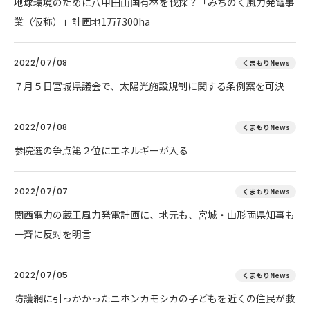
地球環境のために八甲田山国有林を伐採？「みちのく風力発電事
業（仮称）」計画地1万7300ha
2022/07/08
くまもりNews
７月５日宮城県議会で、太陽光施設規制に関する条例案を可決
2022/07/08
くまもりNews
参院選の争点第２位にエネルギーが入る
2022/07/07
くまもりNews
関西電力の蔵王風力発電計画に、地元も、宮城・山形両県知事も
一斉に反対を明言
2022/07/05
くまもりNews
防護網に引っかかったニホンカモシカの子どもを近くの住民が救