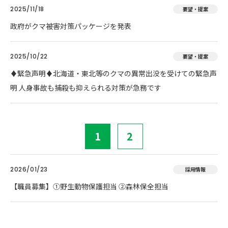
2025/11/18
要望・提案
政府がクマ被害対策パッケージを発表
2025/10/22
要望・提案
♦️緊急声明♦️北海道・東北等のクマの異常出没を受けての緊急声
明 人身事故も捕殺も抑えられる対策が急務です
1
2
2026/01/23
採用情報
【職員募集】①野生動物保護担当 ②森林保全担当