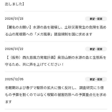
出しました】
2026/01/23
要望・提案
【署名のお願い】水源の森を破壊し、土砂災害発生の危険を高め
る山の尾根筋への「メガ風車」建設規制を国に求めます
2026/01/22
要望・提案
【（仮称）西久慈風力発電計画】奥羽山脈の水源の森と生態系を
守るため、共に声を上げてください！
2025/12/05
要望・提案
冬眠期および春グマ駆除の拡大に強く反対し、 調査研究に５億
もの予算を割くのではなく喫緊の被害防除への予算重点化を求め
ます