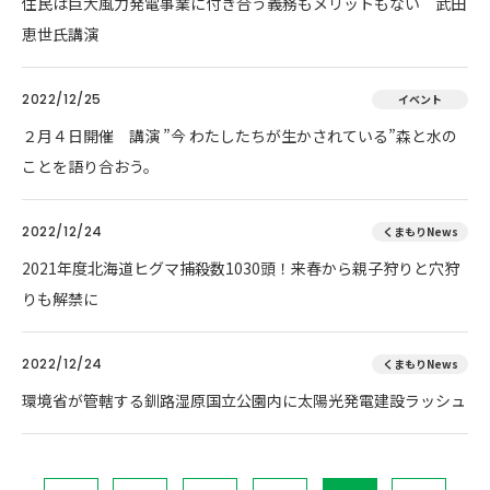
住民は巨大風力発電事業に付き合う義務もメリットもない 武田
恵世氏講演
2022/12/25
イベント
２月４日開催 講演 ”今 わたしたちが生かされている”森と水の
ことを語り合おう。
2022/12/24
くまもりNews
2021年度北海道ヒグマ捕殺数1030頭！来春から親子狩りと穴狩
りも解禁に
2022/12/24
くまもりNews
環境省が管轄する釧路湿原国立公園内に太陽光発電建設ラッシュ