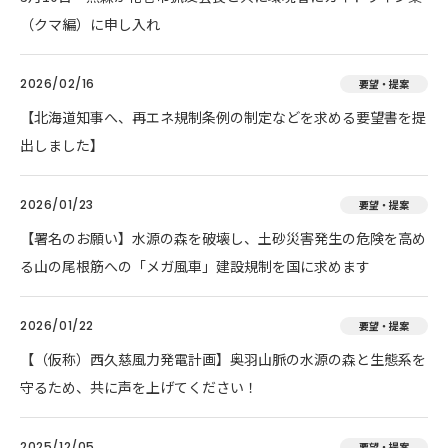
（クマ編）に申し入れ
2026/02/16
要望・提案
【北海道知事へ、再エネ規制条例の制定などを求める要望書を提
出しました】
2026/01/23
要望・提案
【署名のお願い】水源の森を破壊し、土砂災害発生の危険を高め
る山の尾根筋への「メガ風車」建設規制を国に求めます
2026/01/22
要望・提案
【（仮称）西久慈風力発電計画】奥羽山脈の水源の森と生態系を
守るため、共に声を上げてください！
2025/12/05
要望・提案