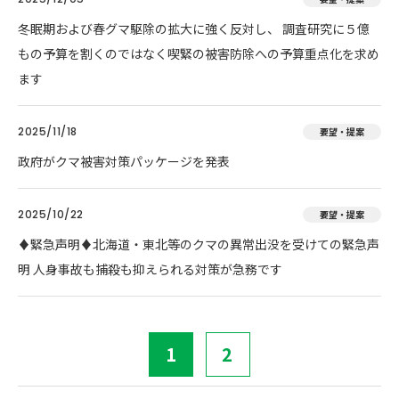
冬眠期および春グマ駆除の拡大に強く反対し、 調査研究に５億
もの予算を割くのではなく喫緊の被害防除への予算重点化を求め
ます
2025/11/18
要望・提案
政府がクマ被害対策パッケージを発表
2025/10/22
要望・提案
♦️緊急声明♦️北海道・東北等のクマの異常出没を受けての緊急声
明 人身事故も捕殺も抑えられる対策が急務です
1
2