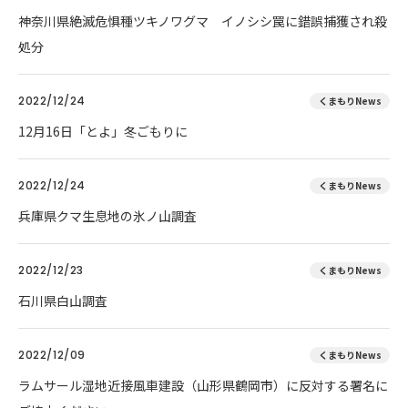
神奈川県絶滅危惧種ツキノワグマ イノシシ罠に錯誤捕獲され殺
処分
2022/12/24
くまもりNews
12月16日「とよ」冬ごもりに
2022/12/24
くまもりNews
兵庫県クマ生息地の氷ノ山調査
2022/12/23
くまもりNews
石川県白山調査
2022/12/09
くまもりNews
ラムサール湿地近接風車建設（山形県鶴岡市）に反対する署名に