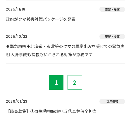
2025/11/18
要望・提案
政府がクマ被害対策パッケージを発表
2025/10/22
要望・提案
♦️緊急声明♦️北海道・東北等のクマの異常出没を受けての緊急声
明 人身事故も捕殺も抑えられる対策が急務です
1
2
2026/01/23
採用情報
【職員募集】①野生動物保護担当 ②森林保全担当