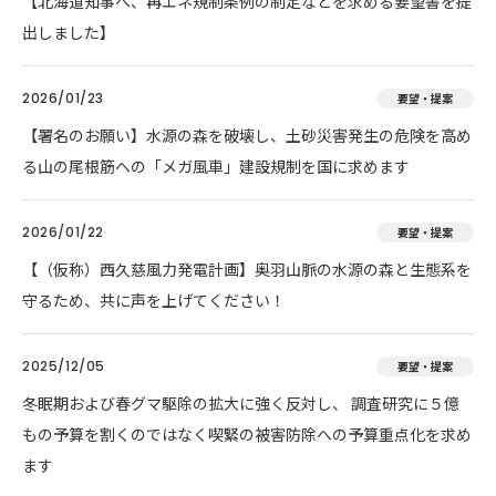
【北海道知事へ、再エネ規制条例の制定などを求める要望書を提
出しました】
2026/01/23
要望・提案
【署名のお願い】水源の森を破壊し、土砂災害発生の危険を高め
る山の尾根筋への「メガ風車」建設規制を国に求めます
2026/01/22
要望・提案
【（仮称）西久慈風力発電計画】奥羽山脈の水源の森と生態系を
守るため、共に声を上げてください！
2025/12/05
要望・提案
冬眠期および春グマ駆除の拡大に強く反対し、 調査研究に５億
もの予算を割くのではなく喫緊の被害防除への予算重点化を求め
ます