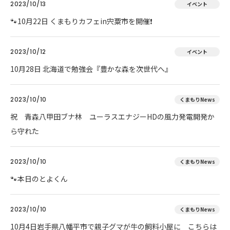
2023/10/13
イベント
🐾10月22日 くまもりカフェin宍粟市を開催❗
2023/10/12
イベント
10月28日 北海道で勉強会『豊かな森を次世代へ』
2023/10/10
くまもりNews
祝 青森八甲田ブナ林 ユーラスエナジーHDの風力発電開発か
ら守れた
2023/10/10
くまもりNews
🐾本日のとよくん
2023/10/10
くまもりNews
10月4日岩手県八幡平市で親子グマが牛の飼料小屋に こちらは