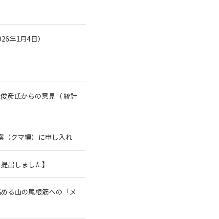
26年1月4日）
俊彦氏からの意見（ 統計
案（クマ編）に申し入れ
を提出しました】
高める山の尾根筋への「メ