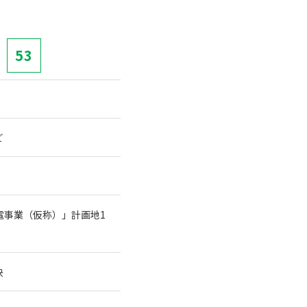
53
ど
電事業（仮称）」計画地1
決