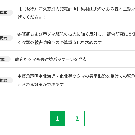
【（仮称）西久慈風力発電計画】奥羽山脈の水源の森と生態
提案
げてください！
冬眠期および春グマ駆除の拡大に強く反対し、 調査研究に５
提案
く喫緊の被害防除への予算重点化を求めます
政府がクマ被害対策パッケージを発表
提案
♦️緊急声明♦️北海道・東北等のクマの異常出没を受けての緊
提案
えられる対策が急務です
1
2