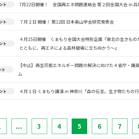
7月22日開催！ 全国再エネ問題連絡会 第２回全国大会 in 兵
ント
７月２日 開催！ 第12回 日本奥山学会研究発表会
ント
４月15日開催 くまもり全国大会特別企画『東北の生きもの
ント
とともに、再エネによる森林破壊に立ち向かう〜』
【中止】再生可能エネルギー問題の解決に向けた４省庁・議
ント
ム
４月１日 くまもり講演 in 神奈川「森の伝言。生き物たちの
ント
1
...
3
4
5
6
7