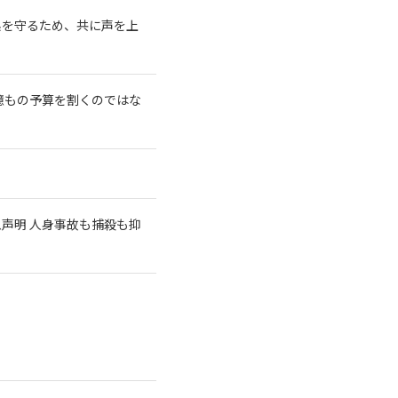
系を守るため、共に声を上
億もの予算を割くのではな
急声明 人身事故も捕殺も抑