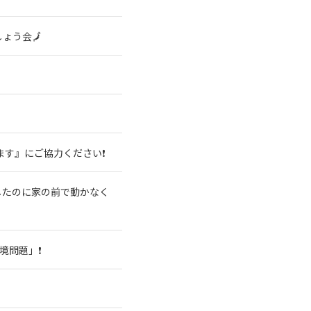
ょう会🗾
ます』にご協力ください❗
したのに家の前で動かなく
境問題」❗