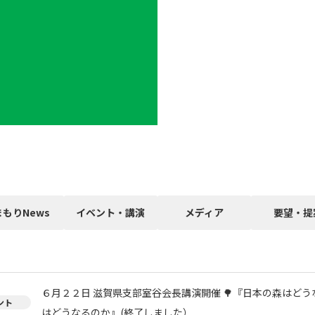
まもりNews
イベント・講演
メディア
要望・提
６月２２日 滋賀県支部室谷会長講演開催 🌳『日本の森はどう
ント
はどうなるのか』(終了しました）