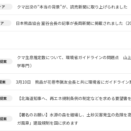
クマ出没の“本当の背景”が、読売新聞に取り上げられました
ィア
日本熊森協会 室谷会長の記事が長周新聞に掲載されました（20
ィア
クマ生息推定数について、環境省ガイドラインの問題点 山上
提案
学専門 ）
3月10日 熊森が花巻市猟友会長と共に環境省にガイドライン
提案
【北海道知事へ、再エネ規制条例の制定などを求める要望書
提案
【署名のお願い】水源の森を破壊し、土砂災害発生の危険を
提案
ガ風車」建設規制を国に求めます