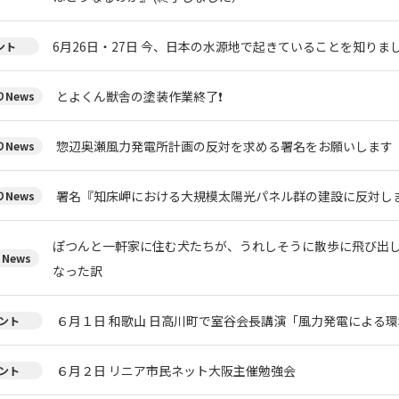
6月26日・27日 今、日本の水源地で起きていることを知りまし
ント
とよくん獣舎の塗装作業終了❗
News
惣辺奥瀬風力発電所計画の反対を求める署名をお願いします
News
署名『知床岬における大規模太陽光パネル群の建設に反対し
News
ぽつんと一軒家に住む犬たちが、うれしそうに散歩に飛び出
News
なった訳
６月１日 和歌山 日高川町で室谷会長講演「風力発電による環
ント
６月２日 リニア市民ネット大阪主催勉強会
ント