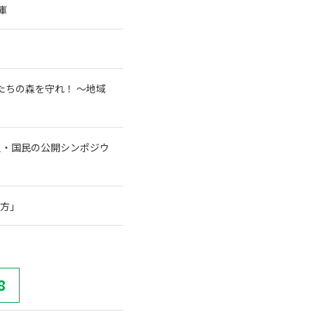
庫
たちの森を守れ！ 〜地域
員・国民の公開シンポジウ
行方」
8