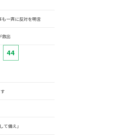
事も一斉に反対を明言
が救出
44
ます
そして備え」