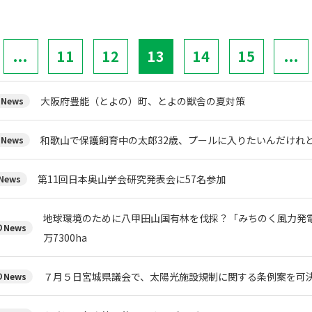
...
11
12
13
14
15
...
大阪府豊能（とよの）町、とよの獣舎の夏対策
News
和歌山で保護飼育中の太郎32歳、プールに入りたいんだけれ
News
第11回日本奥山学会研究発表会に57名参加
ews
地球環境のために八甲田山国有林を伐採？「みちのく風力発
News
万7300ha
７月５日宮城県議会で、太陽光施設規制に関する条例案を可
News