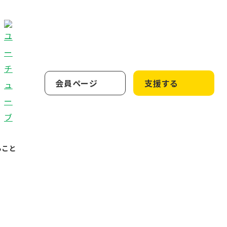
会員ページ
支援する
ること