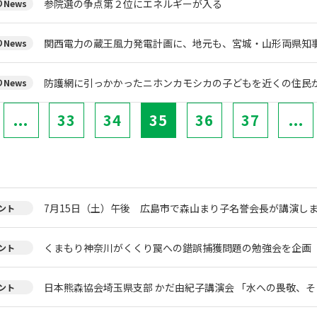
参院選の争点第２位にエネルギーが入る
News
関西電力の蔵王風力発電計画に、地元も、宮城・山形両県知
News
防護網に引っかかったニホンカモシカの子どもを近くの住民
News
...
33
34
35
36
37
...
7月15日（土）午後 広島市で森山まり子名誉会長が講演し
ント
くまもり神奈川がくくり罠への錯誤捕獲問題の勉強会を企画
ント
日本熊森協会埼玉県支部 かだ由紀子講演会 「水への畏敬、
ント