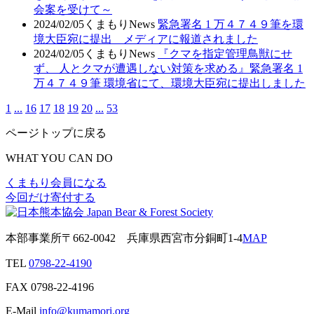
会案を受けて～
2024/02/05
くまもりNews
緊急署名 1 万４７４９筆を環
境大臣宛に提出 メディアに報道されました
2024/02/05
くまもりNews
『クマを指定管理鳥獣にせ
ず、 人とクマが遭遇しない対策を求める』緊急署名 1
万４７４９筆 環境省にて、環境大臣宛に提出しました
1
...
16
17
18
19
20
...
53
ページトップに戻る
WHAT YOU CAN DO
くまもり会員になる
今回だけ寄付する
本部事業所
〒662-0042
兵庫県西宮市分銅町1-4
MAP
TEL
0798-22-4190
FAX
0798-22-4196
E-Mail
info@kumamori.org