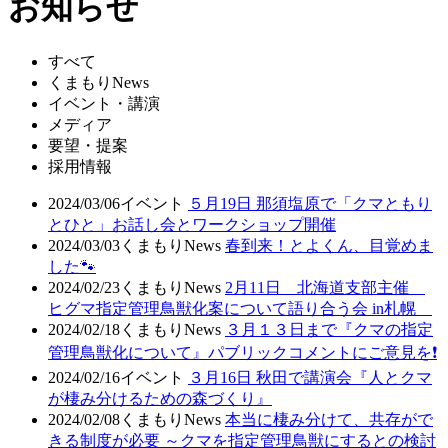
お知らせ
すべて
くまもりNews
イベント・講演
メディア
要望・提案
採用情報
2024/03/06
イベント
５月19日 那須塩原で「クマともり
とひと」お話し会とワークショップ開催
2024/03/03
くまもりNews
春到来！とよくん、目覚めま
した🐾
2024/02/23
くまもりNews
2月11日 北海道支部主催
ヒグマ指定管理鳥獣化案について語り合う会 in札幌
2024/02/18
くまもりNews
３月１３日まで『クマの指定
管理鳥獣化について』パブリックコメントにご意見を❗
2024/02/16
イベント
３月16日 秋田で講演会『人とクマ
が棲み分けるための森づくり』
2024/02/08
くまもりNews
本当に棲み分けて、共存がで
きる制度が必要 ～クマを指定管理鳥獣にするとの検討