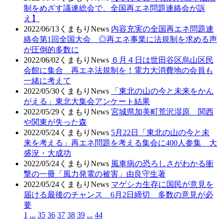
制をめざす議連総会で、全国再エネ問題連絡会が訴
え】
2022/06/13
くまもりNews
内容充実の全国再エネ問題連
絡会第1回全国大会 ◎再エネ事業に法規制を求める声
が圧倒的多数に
2022/06/02
くまもりNews
６月４日は世田谷区烏山区民
会館に集合 再エネ法規制を！電力大消費地の会員も
一緒に考えて
2022/05/30
くまもりNews
「東北の山の今と未来をかん
がえる」東北大集会アンケート結果
2022/05/29
くまもりNews
宮城県加美町荒沢湿原 関西
や関東が失った森
2022/05/24
くまもりNews
5月22日「東北の山の今と未
来を考える」再エネ問題を考える集会に400人参集 大
盛況・大成功
2022/05/24
くまもりNews
風車病の恐ろしさがわかる衝
撃の一冊「風力発電の被害」由良守生著
2022/05/24
くまもりNews
マゲシカ生存に国民が意見を
届ける最後のチャンス 6月2日締切 多数の意見が必
要
1
...
35
36
37
38
39
...
44