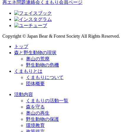
再エネ問題連絡会
くまもり会員ページ
Copyright © Japan Bear & Forest Society All Rights Reserved.
トップ
森と野生動物の現状
奥山の荒廃
野生動物の危機
くまもりとは
くまもりについて
団体概要
活動内容
くまもりの活動一覧
森を守る
奥山の再生
野生動物の保護
環境教育
政策提言