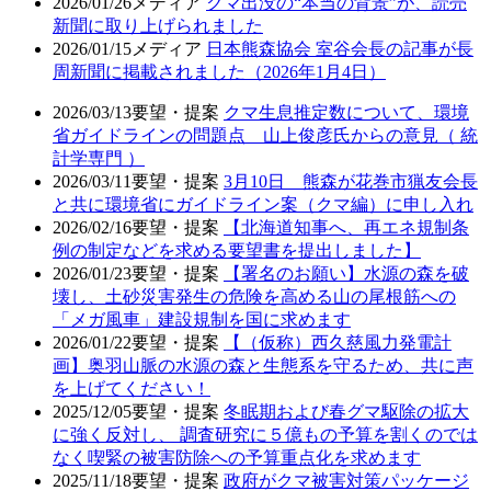
2026/01/26
メディア
クマ出没の“本当の背景”が、読売
新聞に取り上げられました
2026/01/15
メディア
日本熊森協会 室谷会長の記事が長
周新聞に掲載されました（2026年1月4日）
2026/03/13
要望・提案
クマ生息推定数について、環境
省ガイドラインの問題点 山上俊彦氏からの意見（ 統
計学専門 ）
2026/03/11
要望・提案
3月10日 熊森が花巻市猟友会長
と共に環境省にガイドライン案（クマ編）に申し入れ
2026/02/16
要望・提案
【北海道知事へ、再エネ規制条
例の制定などを求める要望書を提出しました】
2026/01/23
要望・提案
【署名のお願い】水源の森を破
壊し、土砂災害発生の危険を高める山の尾根筋への
「メガ風車」建設規制を国に求めます
2026/01/22
要望・提案
【（仮称）西久慈風力発電計
画】奥羽山脈の水源の森と生態系を守るため、共に声
を上げてください！
2025/12/05
要望・提案
冬眠期および春グマ駆除の拡大
に強く反対し、 調査研究に５億もの予算を割くのでは
なく喫緊の被害防除への予算重点化を求めます
2025/11/18
要望・提案
政府がクマ被害対策パッケージ