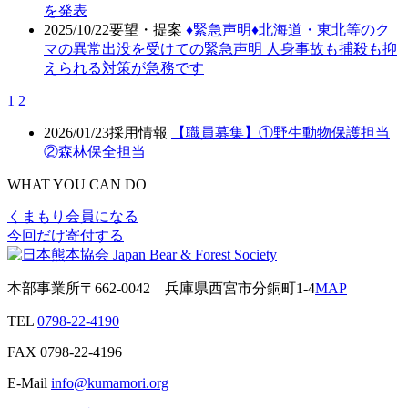
を発表
2025/10/22
要望・提案
♦️緊急声明♦️北海道・東北等のク
マの異常出没を受けての緊急声明 人身事故も捕殺も抑
えられる対策が急務です
1
2
2026/01/23
採用情報
【職員募集】①野生動物保護担当
②森林保全担当
WHAT YOU CAN DO
くまもり会員になる
今回だけ寄付する
本部事業所
〒662-0042
兵庫県西宮市分銅町1-4
MAP
TEL
0798-22-4190
FAX
0798-22-4196
E-Mail
info@kumamori.org