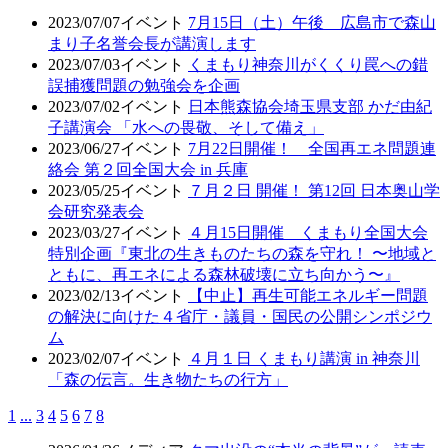
2023/07/07
イベント
7月15日（土）午後 広島市で森山
まり子名誉会長が講演します
2023/07/03
イベント
くまもり神奈川がくくり罠への錯
誤捕獲問題の勉強会を企画
2023/07/02
イベント
日本熊森協会埼玉県支部 かだ由紀
子講演会 「水への畏敬、そして備え」
2023/06/27
イベント
7月22日開催！ 全国再エネ問題連
絡会 第２回全国大会 in 兵庫
2023/05/25
イベント
７月２日 開催！ 第12回 日本奥山学
会研究発表会
2023/03/27
イベント
４月15日開催 くまもり全国大会
特別企画『東北の生きものたちの森を守れ！ 〜地域と
ともに、再エネによる森林破壊に立ち向かう〜』
2023/02/13
イベント
【中止】再生可能エネルギー問題
の解決に向けた４省庁・議員・国民の公開シンポジウ
ム
2023/02/07
イベント
４月１日 くまもり講演 in 神奈川
「森の伝言。生き物たちの行方」
1
...
3
4
5
6
7
8