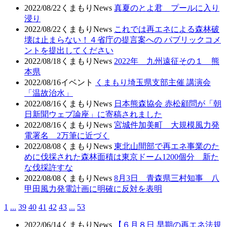
2022/08/22
くまもりNews
真夏のとよ君 プールに入り
浸り
2022/08/22
くまもりNews
これでは再エネによる森林破
壊は止まらない！４省庁の提言案への パブリックコメ
ントを提出してください
2022/08/18
くまもりNews
2022年 九州遠征その１ 熊
本県
2022/08/16
イベント
くまもり埼玉県支部主催 講演会
「温故治水」
2022/08/16
くまもりNews
日本熊森協会 赤松顧問が「朝
日新聞ウェブ論座」に寄稿されました
2022/08/16
くまもりNews
宮城件加美町 大規模風力発
電署名 2万筆に近づく
2022/08/08
くまもりNews
東北山間部で再エネ事業のた
めに伐採された森林面積は東京ドーム1200個分 新た
な伐採許すな
2022/08/08
くまもりNews
8月3日 青森県三村知事 八
甲田風力発電計画に明確に反対を表明
1
...
39
40
41
42
43
...
53
2022/06/14
くまもりNews
【６月８日 早期の再エネ法規