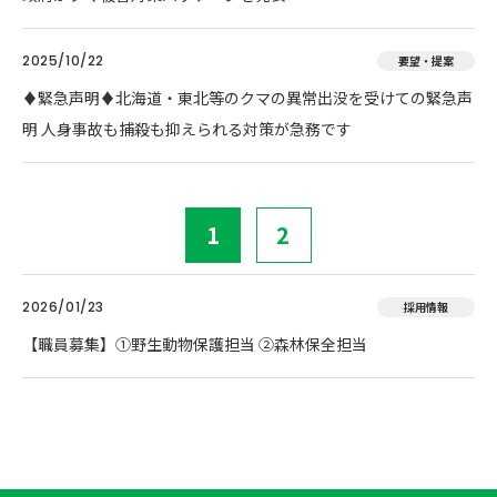
2025/10/22
要望・提案
♦️緊急声明♦️北海道・東北等のクマの異常出没を受けての緊急声
明 人身事故も捕殺も抑えられる対策が急務です
1
2
2026/01/23
採用情報
【職員募集】①野生動物保護担当 ②森林保全担当