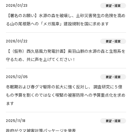
2026/01/23
要望・提案
【署名のお願い】水源の森を破壊し、土砂災害発生の危険を高め
る山の尾根筋への「メガ風車」建設規制を国に求めます
2026/01/22
要望・提案
【（仮称）西久慈風力発電計画】奥羽山脈の水源の森と生態系を
守るため、共に声を上げてください！
2025/12/05
要望・提案
冬眠期および春グマ駆除の拡大に強く反対し、 調査研究に５億
もの予算を割くのではなく喫緊の被害防除への予算重点化を求め
ます
2025/11/18
要望・提案
政府がクマ被害対策パッケージを発表