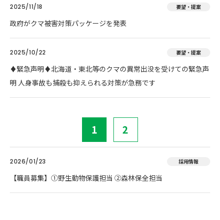
2025/11/18
要望・提案
政府がクマ被害対策パッケージを発表
2025/10/22
要望・提案
♦️緊急声明♦️北海道・東北等のクマの異常出没を受けての緊急声
明 人身事故も捕殺も抑えられる対策が急務です
1
2
2026/01/23
採用情報
【職員募集】①野生動物保護担当 ②森林保全担当