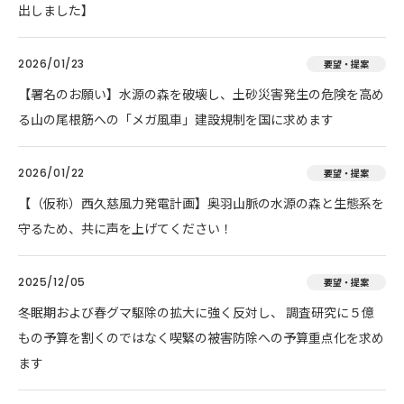
出しました】
2026/01/23
要望・提案
【署名のお願い】水源の森を破壊し、土砂災害発生の危険を高め
る山の尾根筋への「メガ風車」建設規制を国に求めます
2026/01/22
要望・提案
【（仮称）西久慈風力発電計画】奥羽山脈の水源の森と生態系を
守るため、共に声を上げてください！
2025/12/05
要望・提案
冬眠期および春グマ駆除の拡大に強く反対し、 調査研究に５億
もの予算を割くのではなく喫緊の被害防除への予算重点化を求め
ます