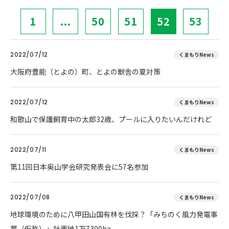
1
...
50
51
52
53
2022/07/12
くまもりNews
大阪府豊能（とよの）町、とよの獣舎の夏対策
2022/07/12
くまもりNews
和歌山で保護飼育中の太郎32歳、プールに入りたいんだけれど
2022/07/11
くまもりNews
第11回日本奥山学会研究発表会に57名参加
2022/07/08
くまもりNews
地球環境のために八甲田山国有林を伐採？「みちのく風力発電事
業（仮称）」計画地1万7300ha