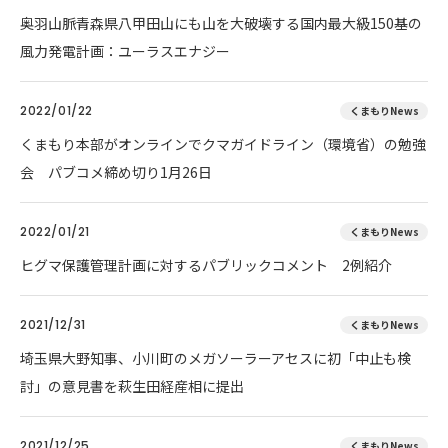
奥羽山脈青森県八甲田山にも山を大破壊する国内最大級150基の
風力発電計画：ユーラスエナジー
2022/01/22
くまもりNews
くまもり本部がオンラインでクマガイドライン（環境省）の勉強
会 パブコメ締め切り1月26日
2022/01/21
くまもりNews
ヒグマ保護管理計画に対するパブリックコメント 2例紹介
2021/12/31
くまもりNews
埼玉県大野知事、小川町のメガソーラーアセスに初「中止も検
討」の意見書を萩生田経産相に提出
2021/12/25
くまもりNews