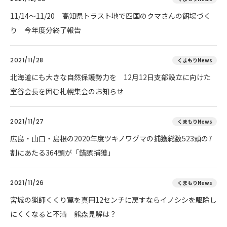
11/14～11/20 高知県トラスト地で四国のクマさんの餌場づく
り 今年度分終了報告
2021/11/28
くまもりNews
北海道にも大きな自然保護勢力を 12月12日支部設立に向けた
室谷会長を囲む札幌集会のお知らせ
2021/11/27
くまもりNews
広島・山口・島根の2020年度ツキノワグマの捕獲総数523頭の7
割にあたる364頭が「錯誤捕獲」
2021/11/26
くまもりNews
宮城の猟師くくり罠を真円12センチに戻すならイノシシを駆除し
にくくなると不満 熊森見解は？